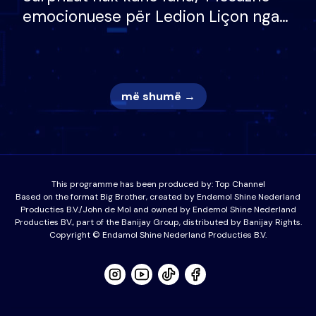
emocionuese për Ledion Liçon nga
nëna dhe fëmijët e tij, moderatori
nuk i mban dot lotët: Nuk meritoj…
më shumë →
This programme has been produced by:
Top Channel
Based on the format Big Brother, created by Endemol Shine Nederland
Producties B.V./John de Mol and owned by Endemol Shine Nederland
Producties BV., part of the Banijay Group, distributed by Banijay Rights.
Copyright © Endamol Shine Nederland Producties B.V.