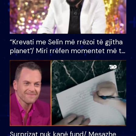
“Krevati me Selin më rrëzoi të gjitha
planet”/ Miri rrëfen momentet më të
bukura në shtëpinë e BB VIP: Do më
mungojë zilja e mëngjesit kur…
Surprizat nuk kanë fund/ Mesazhe