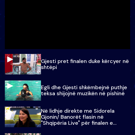
Gjesti pret finalen duke kërcyer në
shtëpi
Egli dhe Gjesti shkëmbejnë puthje
teksa shijojnë muzikën në pishinë
Në lidhje direkte me Sidorela
Gjonin/ Banorët flasin në
"Shqipëria Live" për finalen e
madhe