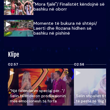
"Mora fjalë"/ Finalistët këndojnë së
bashku në oborr
Momente të bukura në shtëpi/
Laerti dhe Rozana hidhen së
bashku në pishinë
Klipe
02:57
02:56
"Një falenderim special për…"/
Selin falënderon produksionin
Selin shpallet fitu
mes emocionesh të forta
të pestë të ‘Big Br