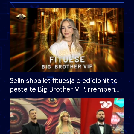
Selin shpallet fituesja e edicionit të
pestë të Big Brother VIP, rrëmben
çmimin e madh prej 100 mijë eurosh