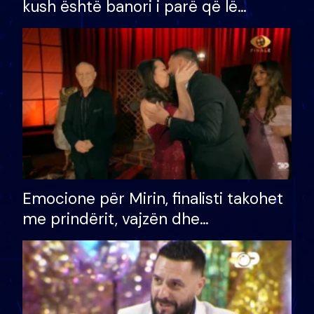
kush është banori i parë që lë
shtëpinë dhe humb mundësinë për
të fituar çmimin e madh
Emocione për Mirin, finalisti takohet
me prindërit, vajzën dhe
bashkëshorten: S’kemi ndonjë letër
divorci apo jo?