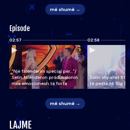
më shumë →
Episode
02:57
02:56
"Një falenderim special për…"/
Selin falënderon produksionin
Selin shpallet fitu
mes emocionesh të forta
të pestë të ‘Big Br
më shumë →
LAJME