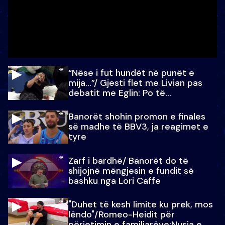
“Nëse i fut hundët në punët e
mija…”/ Gjesti flet me Livian pas
debatit me Eglin: Po të
paralajmëroj
Banorët shohin promon e finales
së madhe të BBV3, ja reagimet e
tyre
Zarf i bardhë/ Banorët do të
shijojnë mëngjesin e fundit së
bashku nga Lori Caffe
"Duhet të kesh limite ku prek, mos
lëndo"/Romeo-Heidit për
përjetimin e familjarëve:Nusja e