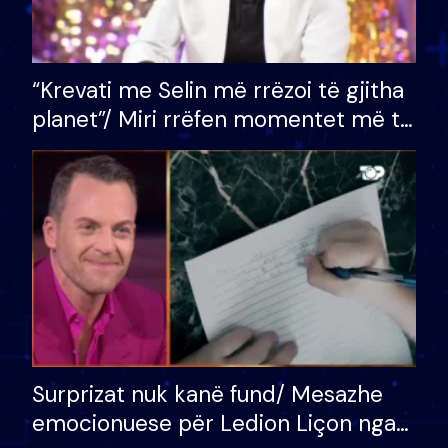
“Krevati me Selin më rrëzoi të gjitha
planet”/ Miri rrëfen momentet më të
bukura në shtëpinë e BB VIP: Do më
mungojë zilja e mëngjesit kur…
Surprizat nuk kanë fund/ Mesazhe
emocionuese për Ledion Liçon nga