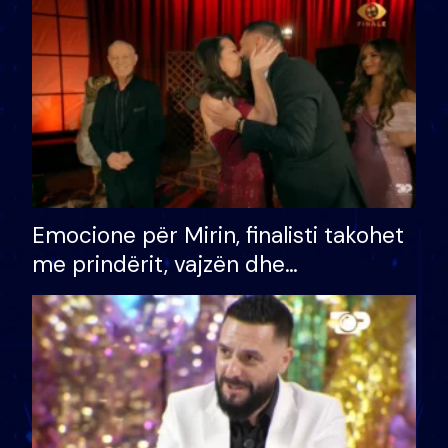
të fituar çmimin e madh
Emocione për Mirin, finalisti takohet
me prindërit, vajzën dhe
bashkëshorten: S’kemi ndonjë letër
divorci apo jo?