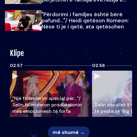
Julit…
"Përdorimi i familjes është bërë
pafund…"/ Heidi qetëson Romeon:
Nëse ti je i qetë, ata qetësohen
Klipe
02:57
02:56
"Një falenderim special për…"/
Selin falënderon produksionin
Selin shpallet fitu
mes emocionesh të forta
të pestë të ‘Big Br
më shumë →