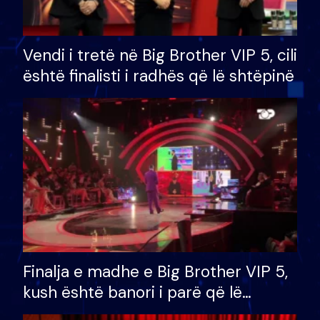
Vendi i tretë në Big Brother VIP 5, cili
është finalisti i radhës që lë shtëpinë
Finalja e madhe e Big Brother VIP 5,
kush është banori i parë që lë
shtëpinë dhe humb mundësinë për