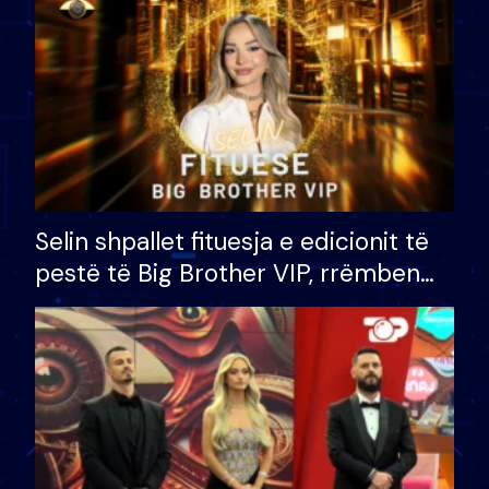
Selin shpallet fituesja e edicionit të
pestë të Big Brother VIP, rrëmben
çmimin e madh prej 100 mijë eurosh