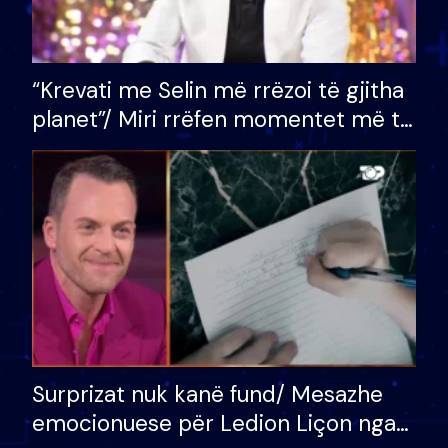
“Krevati me Selin më rrëzoi të gjitha
planet”/ Miri rrëfen momentet më të
bukura në shtëpinë e BB VIP: Do më
mungojë zilja e mëngjesit kur…
Surprizat nuk kanë fund/ Mesazhe
emocionuese për Ledion Liçon nga