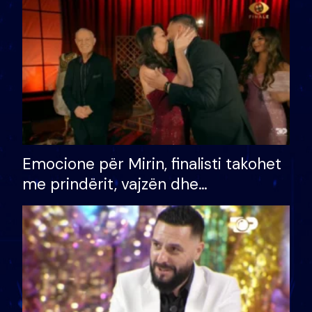
të fituar çmimin e madh
Emocione për Mirin, finalisti takohet
me prindërit, vajzën dhe
bashkëshorten: S’kemi ndonjë letër
divorci apo jo?