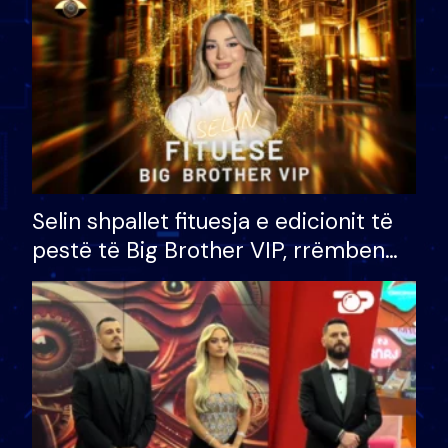
Selin shpallet fituesja e edicionit të
pestë të Big Brother VIP, rrëmben
çmimin e madh prej 100 mijë eurosh