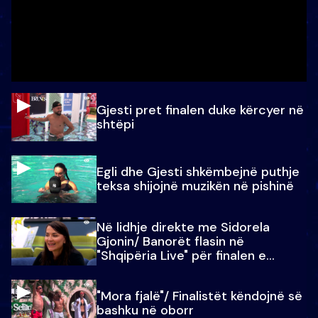
Gjesti pret finalen duke kërcyer në
shtëpi
Egli dhe Gjesti shkëmbejnë puthje
teksa shijojnë muzikën në pishinë
Në lidhje direkte me Sidorela
Gjonin/ Banorët flasin në
"Shqipëria Live" për finalen e
madhe
"Mora fjalë"/ Finalistët këndojnë së
bashku në oborr