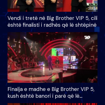
Vendi i tretë në Big Brother VIP 5, cili
është finalisti i radhës që lë shtëpinë
Finalja e madhe e Big Brother VIP 5,
kush është banori i parë që lë
shtëpinë dhe humb mundësinë për