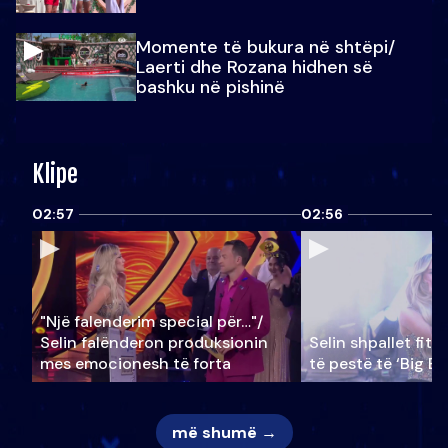
Momente të bukura në shtëpi/
Laerti dhe Rozana hidhen së
bashku në pishinë
Klipe
02:57
02:56
"Një falenderim special për…"/
Selin falënderon produksionin
Selin shpallet fitu
mes emocionesh të forta
të pestë të ‘Big Br
më shumë →