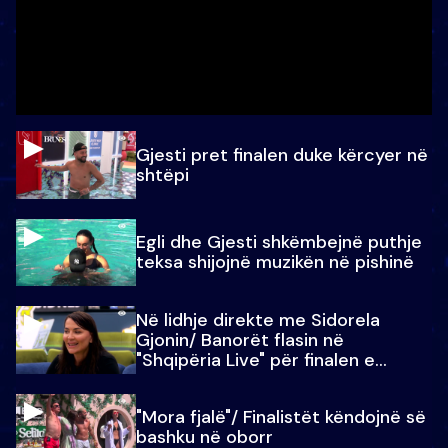
Gjesti pret finalen duke kërcyer në
shtëpi
Egli dhe Gjesti shkëmbejnë puthje
teksa shijojnë muzikën në pishinë
Në lidhje direkte me Sidorela
Gjonin/ Banorët flasin në
"Shqipëria Live" për finalen e
madhe
"Mora fjalë"/ Finalistët këndojnë së
bashku në oborr