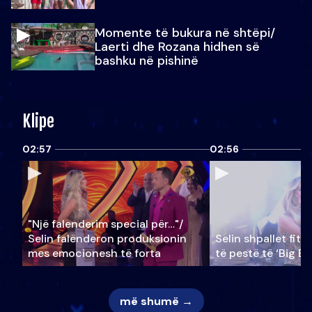
Momente të bukura në shtëpi/
Laerti dhe Rozana hidhen së
bashku në pishinë
Klipe
02:57
02:56
"Një falenderim special për…"/
Selin falënderon produksionin
Selin shpallet fitu
mes emocionesh të forta
të pestë të ‘Big Br
më shumë →