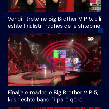
Vendi i tretë në Big Brother VIP 5, cili
është finalisti i radhës që lë shtëpinë
Finalja e madhe e Big Brother VIP 5,
kush është banori i parë që lë
shtëpinë dhe humb mundësinë për