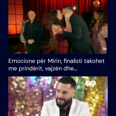
të fituar çmimin e madh
Emocione për Mirin, finalisti takohet
me prindërit, vajzën dhe
bashkëshorten: S’kemi ndonjë letër
divorci apo jo?