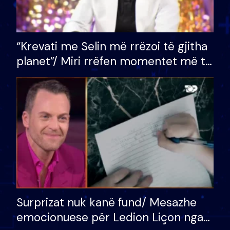
“Krevati me Selin më rrëzoi të gjitha
planet”/ Miri rrëfen momentet më të
bukura në shtëpinë e BB VIP: Do më
mungojë zilja e mëngjesit kur…
Surprizat nuk kanë fund/ Mesazhe
emocionuese për Ledion Liçon nga