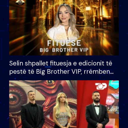
Selin shpallet fituesja e edicionit të
pestë të Big Brother VIP, rrëmben
çmimin e madh prej 100 mijë eurosh