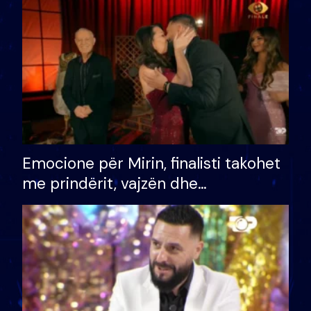
të fituar çmimin e madh
Emocione për Mirin, finalisti takohet
me prindërit, vajzën dhe
bashkëshorten: S’kemi ndonjë letër
divorci apo jo?