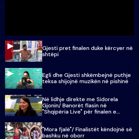
Gjesti pret finalen duke kërcyer në
shtëpi
Egli dhe Gjesti shkëmbejnë puthje
teksa shijojnë muzikën në pishinë
Në lidhje direkte me Sidorela
Gjonin/ Banorët flasin në
"Shqipëria Live" për finalen e
madhe
"Mora fjalë"/ Finalistët këndojnë së
bashku në oborr