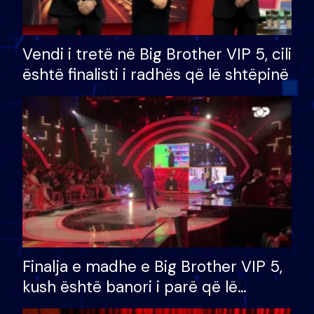
Vendi i tretë në Big Brother VIP 5, cili
është finalisti i radhës që lë shtëpinë
Finalja e madhe e Big Brother VIP 5,
kush është banori i parë që lë
shtëpinë dhe humb mundësinë për