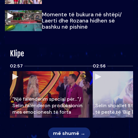
Momente të bukura në shtëpi/
Laerti dhe Rozana hidhen së
bashku në pishinë
Klipe
02:57
02:56
"Një falenderim special për…"/
Selin falënderon produksionin
Selin shpallet fitu
mes emocionesh të forta
të pestë të ‘Big Br
më shumë →