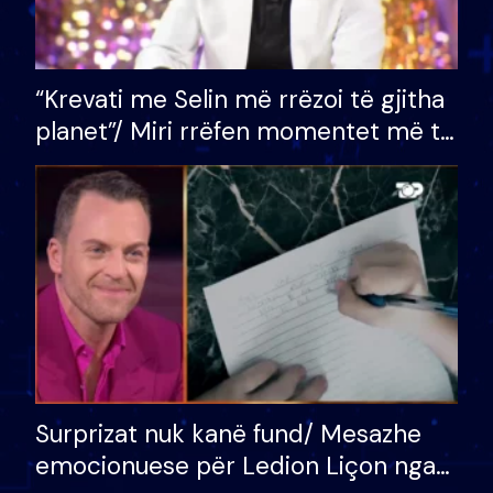
“Krevati me Selin më rrëzoi të gjitha
planet”/ Miri rrëfen momentet më të
bukura në shtëpinë e BB VIP: Do më
mungojë zilja e mëngjesit kur…
Surprizat nuk kanë fund/ Mesazhe
emocionuese për Ledion Liçon nga