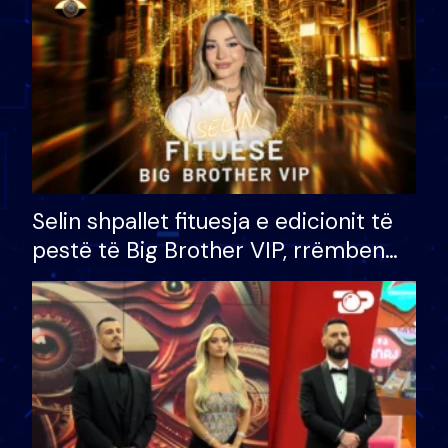
Selin shpallet fituesja e edicionit të
pestë të Big Brother VIP, rrëmben
çmimin e madh prej 100 mijë eurosh