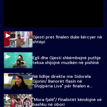
Gjesti pret finalen duke kërcyer në
shtëpi
Egli dhe Gjesti shkëmbejnë puthje
teksa shijojnë muzikën në pishinë
Në lidhje direkte me Sidorela
Gjonin/ Banorët flasin në
"Shqipëria Live" për finalen e
madhe
"Mora fjalë"/ Finalistët këndojnë së
bashku në oborr