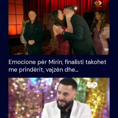
të fituar çmimin e madh
Emocione për Mirin, finalisti takohet
me prindërit, vajzën dhe
bashkëshorten: S’kemi ndonjë letër
divorci apo jo?