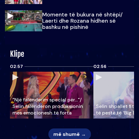
Momente të bukura në shtëpi/
Laerti dhe Rozana hidhen së
bashku në pishinë
Klipe
02:57
02:56
"Një falenderim special për…"/
Selin falënderon produksionin
Selin shpallet fitu
mes emocionesh të forta
të pestë të ‘Big Br
më shumë →