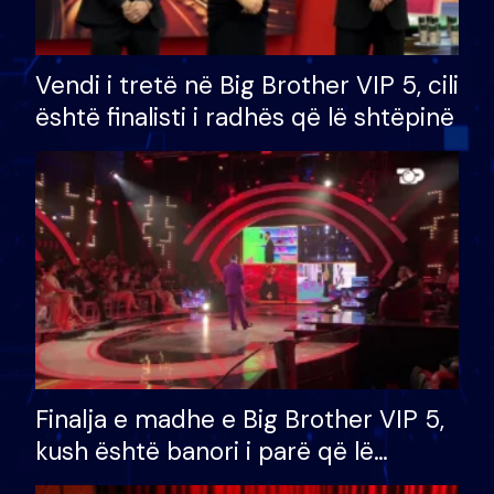
Vendi i tretë në Big Brother VIP 5, cili
është finalisti i radhës që lë shtëpinë
Finalja e madhe e Big Brother VIP 5,
kush është banori i parë që lë
shtëpinë dhe humb mundësinë për