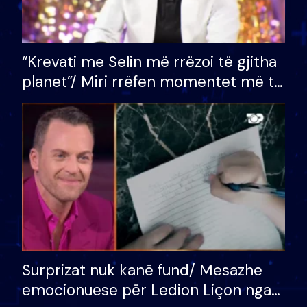
“Krevati me Selin më rrëzoi të gjitha
planet”/ Miri rrëfen momentet më të
bukura në shtëpinë e BB VIP: Do më
mungojë zilja e mëngjesit kur…
Surprizat nuk kanë fund/ Mesazhe
emocionuese për Ledion Liçon nga