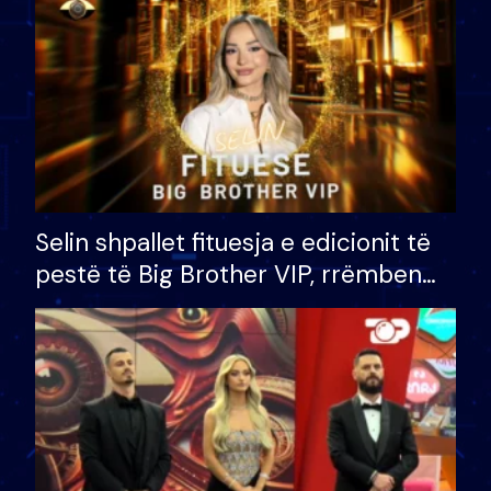
Selin shpallet fituesja e edicionit të
pestë të Big Brother VIP, rrëmben
çmimin e madh prej 100 mijë eurosh