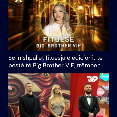
Selin shpallet fituesja e edicionit të
pestë të Big Brother VIP, rrëmben
çmimin e madh prej 100 mijë eurosh