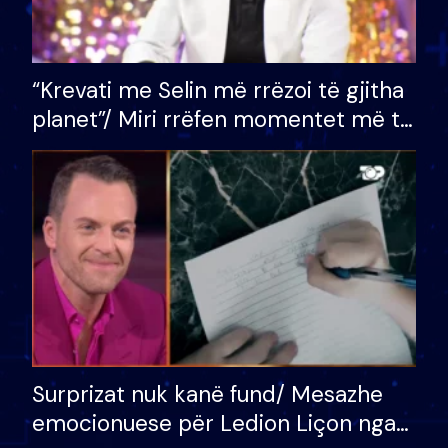
“Krevati me Selin më rrëzoi të gjitha
planet”/ Miri rrëfen momentet më të
bukura në shtëpinë e BB VIP: Do më
mungojë zilja e mëngjesit kur…
Surprizat nuk kanë fund/ Mesazhe
emocionuese për Ledion Liçon nga