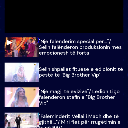
"Një falenderim special për…"/
Selin falënderon produksionin mes
emocionesh të forta
Selin shpallet fituese e edicionit të
pestë të ‘Big Brother Vip’
"Një magji televizive"/ Ledion Liço
falenderon stafin e "Big Brother
Vip"
"Faleminderit Vëllai i Madh dhe të
gjithë…"/ Miri flet për rrugëtimin e
tij në BBV