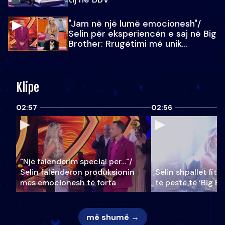
"Jam në një lumë emocionesh"/
Selin për eksperiencën e saj në Big
Brother: Rrugëtimi më unik…
Klipe
02:57
02:56
"Një falenderim special për…"/
Selin falënderon produksionin
Selin shpallet fitu
mes emocionesh të forta
të pestë të ‘Big Br
më shumë →