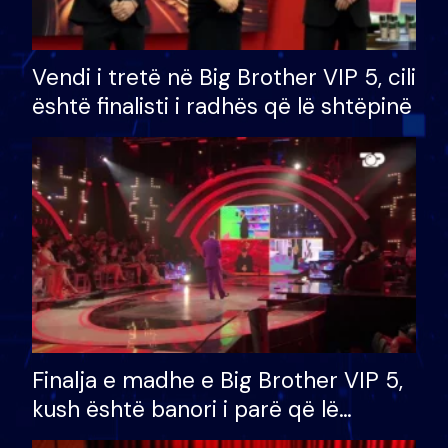
Vendi i tretë në Big Brother VIP 5, cili
është finalisti i radhës që lë shtëpinë
Finalja e madhe e Big Brother VIP 5,
kush është banori i parë që lë
shtëpinë dhe humb mundësinë për