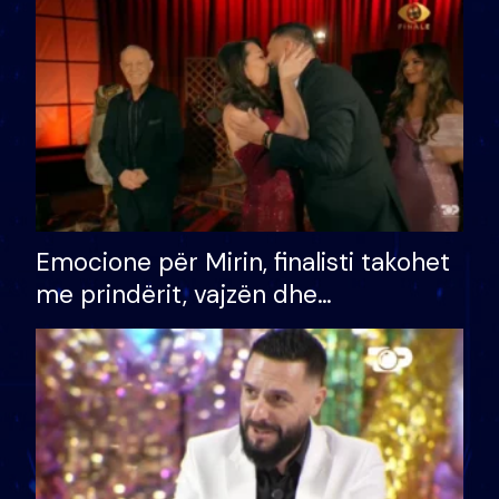
të fituar çmimin e madh
Emocione për Mirin, finalisti takohet
me prindërit, vajzën dhe
bashkëshorten: S’kemi ndonjë letër
divorci apo jo?