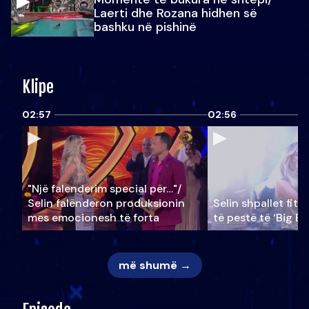
Laerti dhe Rozana hidhen së
bashku në pishinë
Klipe
02:57
02:56
"Një falenderim special për…"/
Selin falënderon produksionin
Selin shpallet fitu
mes emocionesh të forta
të pestë të ‘Big Br
më shumë →