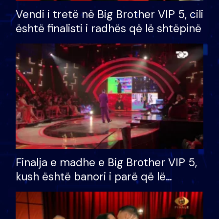
Vendi i tretë në Big Brother VIP 5, cili
është finalisti i radhës që lë shtëpinë
Finalja e madhe e Big Brother VIP 5,
kush është banori i parë që lë
shtëpinë dhe humb mundësinë për
të fituar çmimin e madh