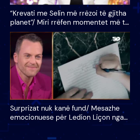
“Krevati me Selin më rrëzoi të gjitha
planet”/ Miri rrëfen momentet më të
bukura në shtëpinë e BB VIP: Do më
mungojë zilja e mëngjesit kur…
Surprizat nuk kanë fund/ Mesazhe
emocionuese për Ledion Liçon nga
nëna dhe fëmijët e tij, moderatori
nuk i mban dot lotët: Nuk meritoj…