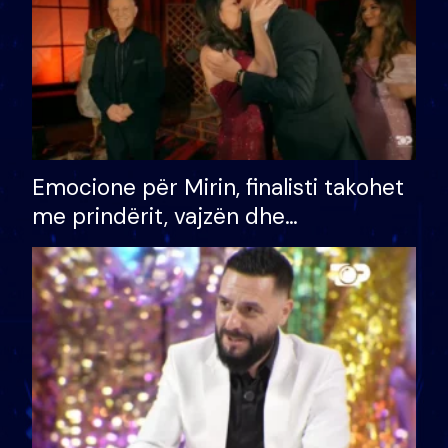
Emocione për Mirin, finalisti takohet
me prindërit, vajzën dhe
bashkëshorten: S’kemi ndonjë letër
divorci apo jo?