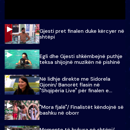
Gjesti pret finalen duke kërcyer në
shtëpi
Egli dhe Gjesti shkëmbejnë puthje
teksa shijojnë muzikën në pishinë
Në lidhje direkte me Sidorela
Gjonin/ Banorët flasin në
"Shqipëria Live" për finalen e
madhe
"Mora fjalë"/ Finalistët këndojnë së
bashku në oborr
Momente të bukura në shtëpi/