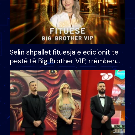
Selin shpallet fituesja e edicionit të
pestë të Big Brother VIP, rrëmben
çmimin e madh prej 100 mijë eurosh