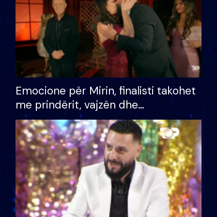
Emocione për Mirin, finalisti takohet
me prindërit, vajzën dhe
bashkëshorten: S’kemi ndonjë letër
divorci apo jo?