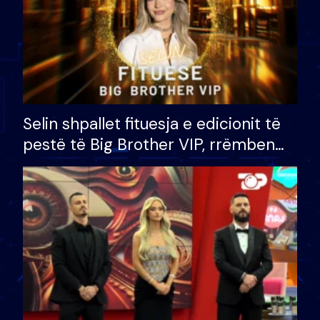
Selin shpallet fituesja e edicionit të
pestë të Big Brother VIP, rrëmben
çmimin e madh prej 100 mijë eurosh