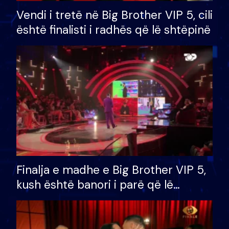
Vendi i tretë në Big Brother VIP 5, cili
është finalisti i radhës që lë shtëpinë
Finalja e madhe e Big Brother VIP 5,
kush është banori i parë që lë
shtëpinë dhe humb mundësinë për
të fituar çmimin e madh