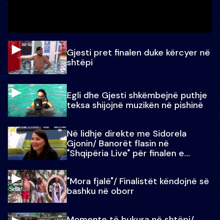
Gjesti pret finalen duke kërcyer në
shtëpi
Egli dhe Gjesti shkëmbejnë puthje
teksa shijojnë muzikën në pishinë
Në lidhje direkte me Sidorela
Gjonin/ Banorët flasin në
"Shqipëria Live" për finalen e
madhe
"Mora fjalë"/ Finalistët këndojnë së
bashku në oborr
Momente të bukura në shtëpi/