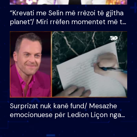
“Krevati me Selin më rrëzoi të gjitha
planet”/ Miri rrëfen momentet më të
bukura në shtëpinë e BB VIP: Do më
mungojë zilja e mëngjesit kur…
Surprizat nuk kanë fund/ Mesazhe
emocionuese për Ledion Liçon nga
nëna dhe fëmijët e tij, moderatori
nuk i mban dot lotët: Nuk meritoj…