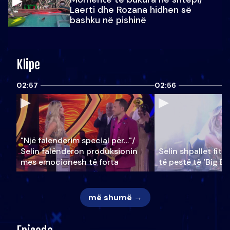
Laerti dhe Rozana hidhen së
bashku në pishinë
Klipe
02:57
02:56
"Një falenderim special për…"/
Selin falënderon produksionin
Selin shpallet fitu
mes emocionesh të forta
të pestë të ‘Big Br
më shumë →