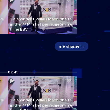
ço
"Faleminderit Vëllai i Madh dhe të
gjithë…"/ Miri flet për rrugëtimin e
tij në BBV
më shumë →
02:45
ço
"Faleminderit Vëllai i Madh dhe të
gjithë…"/ Miri flet për rrugëtimin e