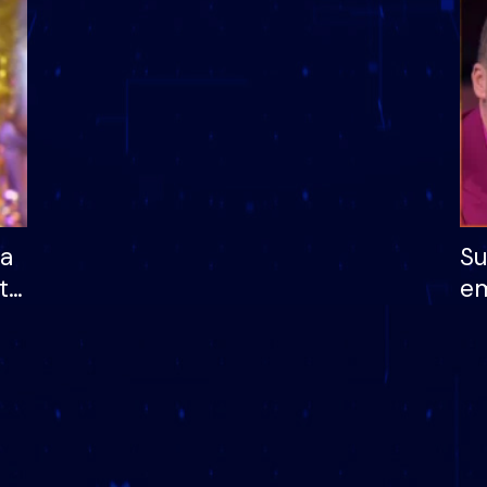
dhe humb mundësinë
të fituar çmimin e m
ha
Su
të
em
më
në
nu