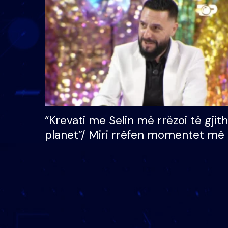
çmimin e madh prej 100
mijë eurosh
“Krevati me Selin më rrëzoi të gjit
planet”/ Miri rrëfen momentet më 
bukura në shtëpinë e BB VIP: Do 
mungojë zilja e mëngjesit kur…