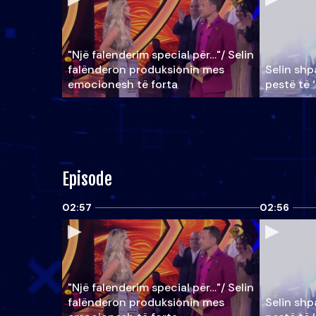
"Një falenderim special për…"/ Selin
falënderon produksionin mes
Selin shpa
emocionesh të forta
pestë të 
Episode
02:57
02:56
"Një falenderim special për…"/ Selin
falënderon produksionin mes
Selin shpa