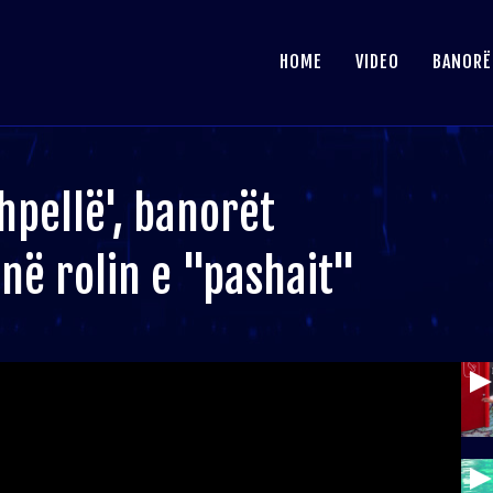
HOME
VIDEO
BANORË
hpellë', banorët
 në rolin e "pashait"