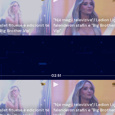
"Një magji televizive"/ Ledion Li
llet fituese e edicionit të
falenderon stafin e "Big Brother
‘Big Brother Vip’
Vip"
02:51
"Një magji televizive"/ Ledion Li
llet fituese e edicionit të
falenderon stafin e "Big Brother