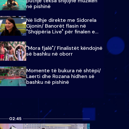
puthje teksa shijojnë muzikën
në pishinë
Në lidhje direkte me Sidorela
Gjonin/ Banorët flasin në
"Shqipëria Live" për finalen e
madhe
"Mora fjalë"/ Finalistët këndojnë
së bashku në oborr
Momente të bukura në shtëpi/
Laerti dhe Rozana hidhen së
bashku në pishinë
02:45