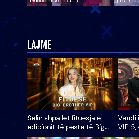
emocionesh të forta
pestë të 
LAJME
Selin shpallet fituesja e
Vendi 
edicionit të pestë të Big
VIP 5, 
Brother VIP, rrëmben
radhës