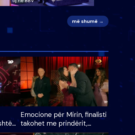
tij në BBV
më shumë →
Emocione për Mirin, finalisti
shtë
takohet me prindërit,
tëpinë
vajzën dhe bashkëshorten: