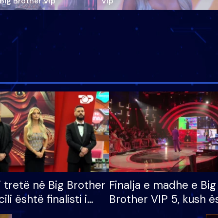
‘Big Brother Vip’
Vip"
i tretë në Big Brother
Finalja e madhe e Big
cili është finalisti i
Brother VIP 5, kush ë
 që lë shtëpinë
banori i parë që lë sh