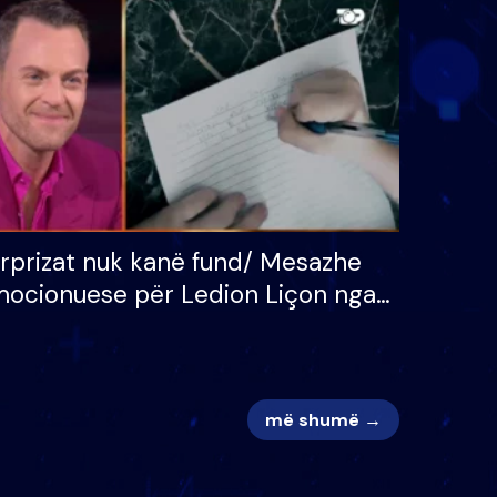
 për
S’kemi ndonjë letër divorci
adh
apo jo?
rprizat nuk kanë fund/ Mesazhe
ocionuese për Ledion Liçon nga
na dhe fëmijët e tij, moderatori
k i mban dot lotët: Nuk meritoj…
më shumë →