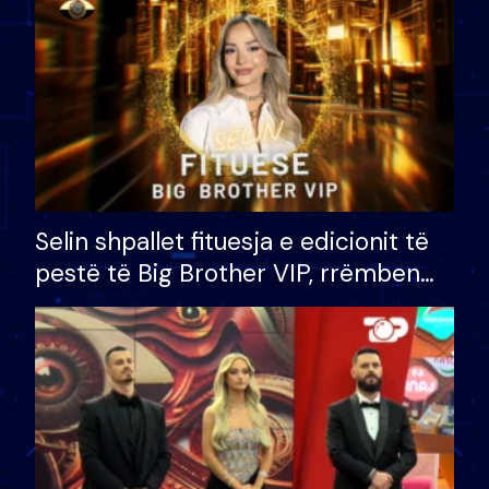
Selin shpallet fituesja e edicionit të
pestë të Big Brother VIP, rrëmben
çmimin e madh prej 100 mijë eurosh