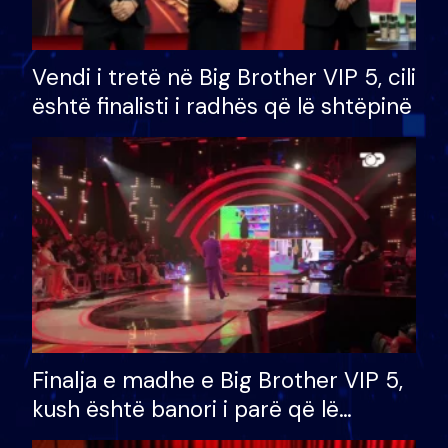
Vendi i tretë në Big Brother VIP 5, cili
është finalisti i radhës që lë shtëpinë
Finalja e madhe e Big Brother VIP 5,
kush është banori i parë që lë
shtëpinë dhe humb mundësinë për