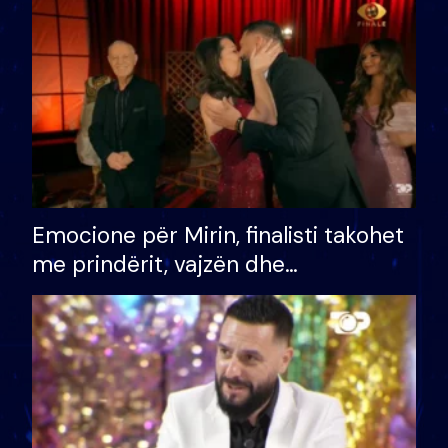
të fituar çmimin e madh
Emocione për Mirin, finalisti takohet
me prindërit, vajzën dhe
bashkëshorten: S’kemi ndonjë letër
divorci apo jo?