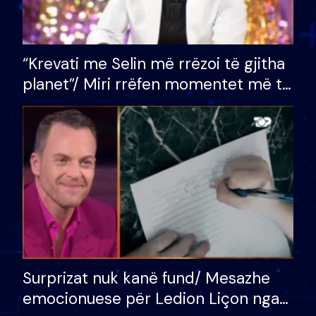
“Krevati me Selin më rrëzoi të gjitha
planet”/ Miri rrëfen momentet më të
bukura në shtëpinë e BB VIP: Do më
mungojë zilja e mëngjesit kur…
Surprizat nuk kanë fund/ Mesazhe
emocionuese për Ledion Liçon nga