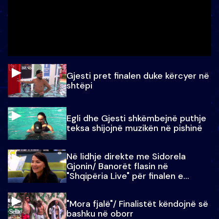
Gjesti pret finalen duke kërcyer në
shtëpi
Egli dhe Gjesti shkëmbejnë puthje
teksa shijojnë muzikën në pishinë
Në lidhje direkte me Sidorela
Gjonin/ Banorët flasin në
"Shqipëria Live" për finalen e
madhe
"Mora fjalë"/ Finalistët këndojnë së
bashku në oborr