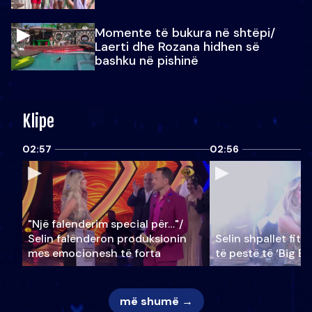
Momente të bukura në shtëpi/
Laerti dhe Rozana hidhen së
bashku në pishinë
Klipe
02:57
02:56
"Një falenderim special për…"/
Selin falënderon produksionin
Selin shpallet fitu
mes emocionesh të forta
të pestë të ‘Big Br
më shumë →