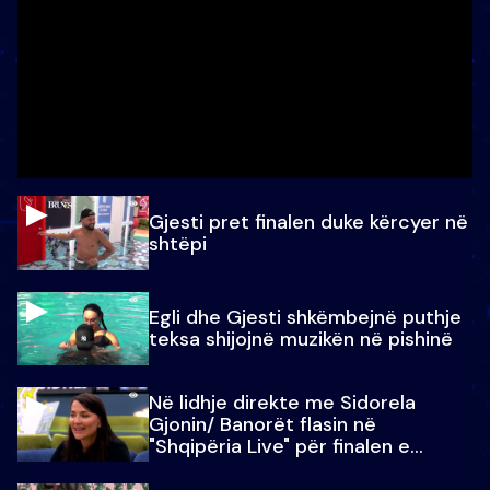
Gjesti pret finalen duke kërcyer në
shtëpi
Egli dhe Gjesti shkëmbejnë puthje
teksa shijojnë muzikën në pishinë
Në lidhje direkte me Sidorela
Gjonin/ Banorët flasin në
"Shqipëria Live" për finalen e
madhe