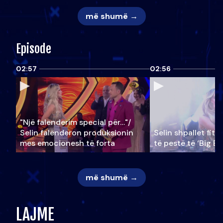
më shumë →
Episode
02:57
02:56
"Një falenderim special për…"/
Selin falënderon produksionin
Selin shpallet fitu
mes emocionesh të forta
të pestë të ‘Big Br
më shumë →
LAJME