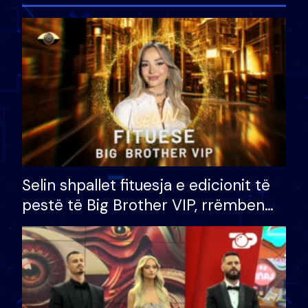
Selin shpallet fituesja e edicionit të
pestë të Big Brother VIP, rrëmben
çmimin e madh prej 100 mijë eurosh