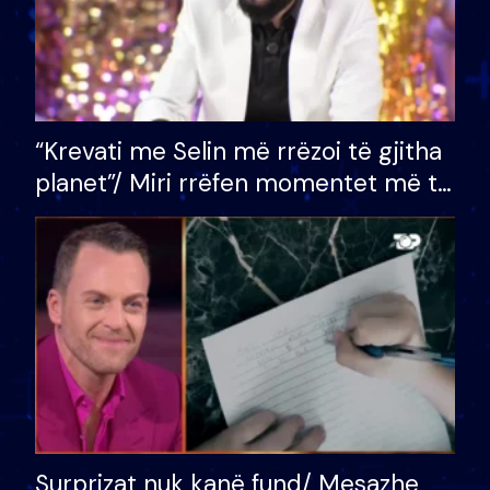
“Krevati me Selin më rrëzoi të gjitha
planet”/ Miri rrëfen momentet më të
bukura në shtëpinë e BB VIP: Do më
mungojë zilja e mëngjesit kur…
Surprizat nuk kanë fund/ Mesazhe