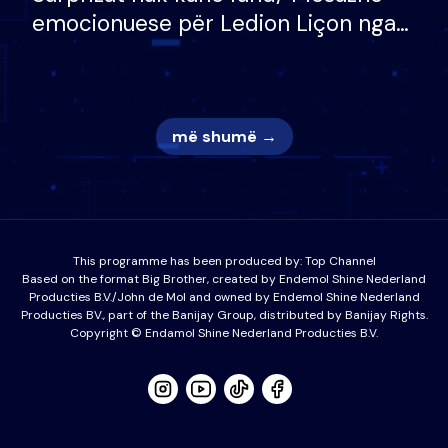
emocionuese për Ledion Liçon nga
nëna dhe fëmijët e tij, moderatori
nuk i mban dot lotët: Nuk meritoj…
më shumë →
This programme has been produced by:
Top Channel
Based on the format Big Brother, created by Endemol Shine Nederland
Producties B.V./John de Mol and owned by Endemol Shine Nederland
Producties BV., part of the Banijay Group, distributed by Banijay Rights.
Copyright © Endamol Shine Nederland Producties B.V.