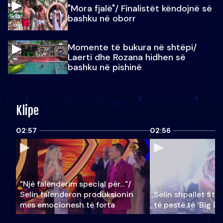
"Mora fjalë"/ Finalistët këndojnë së
bashku në oborr
Momente të bukura në shtëpi/
Laerti dhe Rozana hidhen së
bashku në pishinë
Klipe
02:57
02:56
"Një falenderim special për…"/
Selin falënderon produksionin
Selin shpallet fitu
mes emocionesh të forta
të pestë të ‘Big Br