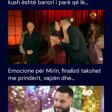
kush është banori i parë që lë
shtëpinë dhe humb mundësinë për
të fituar çmimin e madh
Emocione për Mirin, finalisti takohet
me prindërit, vajzën dhe
bashkëshorten: S’kemi ndonjë letër
divorci apo jo?