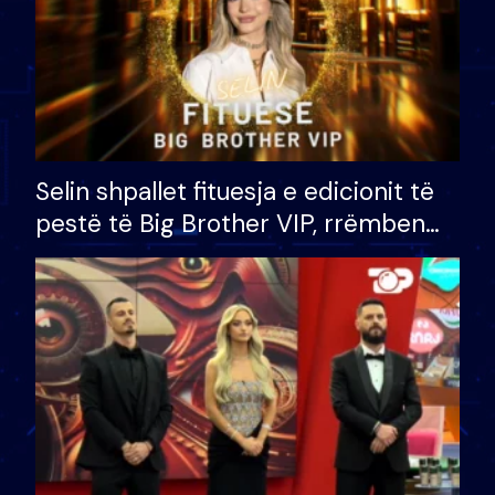
Selin shpallet fituesja e edicionit të
pestë të Big Brother VIP, rrëmben
çmimin e madh prej 100 mijë eurosh