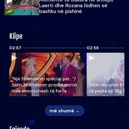
Laerti dhe Rozana hidhen së
bashku në pishinë
Klipe
02:57
02:56
"Një falenderim special për…"/
Selin falënderon produksionin
Selin shpallet fitu
mes emocionesh të forta
të pestë të ‘Big Br
më shumë →