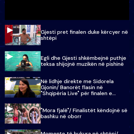
Gjesti pret finalen duke kërcyer në
shtëpi
Egli dhe Gjesti shkëmbejnë puthje
teksa shijojnë muzikën në pishinë
Në lidhje direkte me Sidorela
Gjonin/ Banorët flasin në
"Shqipëria Live" për finalen e
madhe
"Mora fjalë"/ Finalistët këndojnë së
bashku në oborr
Momente të bukura në shtëpi/