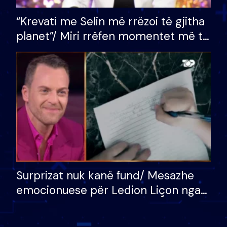
“Krevati me Selin më rrëzoi të gjitha
planet”/ Miri rrëfen momentet më të
bukura në shtëpinë e BB VIP: Do më
mungojë zilja e mëngjesit kur…
Surprizat nuk kanë fund/ Mesazhe
emocionuese për Ledion Liçon nga
nëna dhe fëmijët e tij, moderatori
nuk i mban dot lotët: Nuk meritoj…