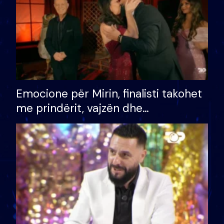
Emocione për Mirin, finalisti takohet
me prindërit, vajzën dhe
bashkëshorten: S’kemi ndonjë letër
divorci apo jo?