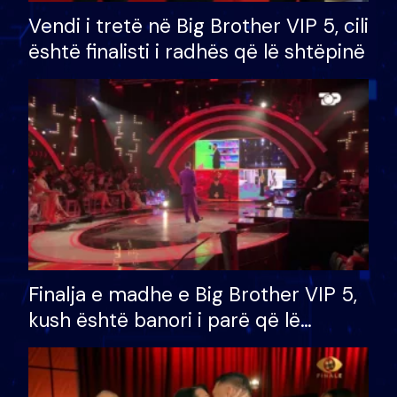
Vendi i tretë në Big Brother VIP 5, cili
është finalisti i radhës që lë shtëpinë
Finalja e madhe e Big Brother VIP 5,
kush është banori i parë që lë
shtëpinë dhe humb mundësinë për
të fituar çmimin e madh