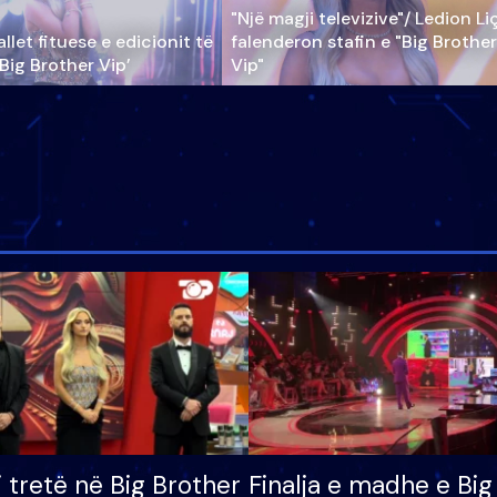
"Një magji televizive"/ Ledion Li
llet fituese e edicionit të
falenderon stafin e "Big Brother
‘Big Brother Vip’
Vip"
i tretë në Big Brother
Finalja e madhe e Big