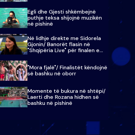
Egli dhe Gjesti shkëmbejnë
puthje teksa shijojnë muzikën
në pishinë
Në lidhje direkte me Sidorela
Gjonin/ Banorët flasin në
"Shqipëria Live" për finalen e
madhe
"Mora fjalë"/ Finalistët këndojnë
së bashku në oborr
Momente të bukura në shtëpi/
Laerti dhe Rozana hidhen së
bashku në pishinë