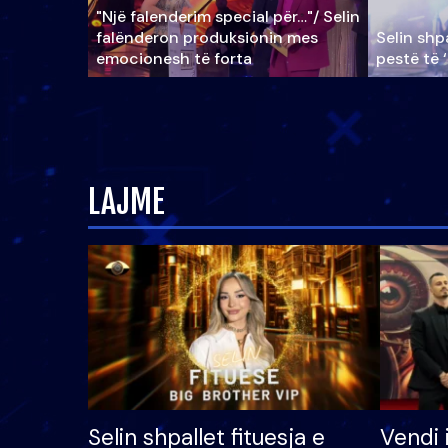
"Një falenderim special për…"/ Selin
falënderon produksionin mes
Selin shpa
emocionesh të forta
pestë të 
LAJME
Selin shpallet fituesja e
Vendi 