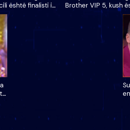
cili është finalisti i
Brother VIP 5, kush ë
 që lë shtëpinë
banori i parë që lë sh
dhe humb mundësinë
të fituar çmimin e m
ha
Su
të
em
më
në
nu