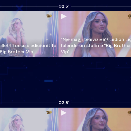
02:51
"Një magji televizive"/ Ledion Li
llet fituese e edicionit të
falenderon stafin e "Big Brother
‘Big Brother Vip’
Vip"
02:51