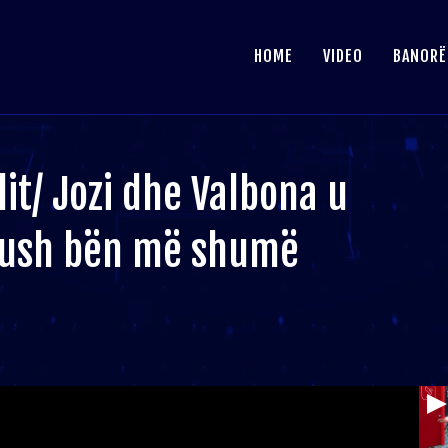
HOME
VIDEO
BANORË
lit/ Jozi dhe Valbona u
kush bën më shumë