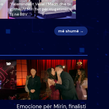
ço
"Faleminderit Vëllai i Madh dhe të
gjithë…"/ Miri flet për rrugëtimin e
tij në BBV
më shumë →
Emocione për Mirin, finalisti