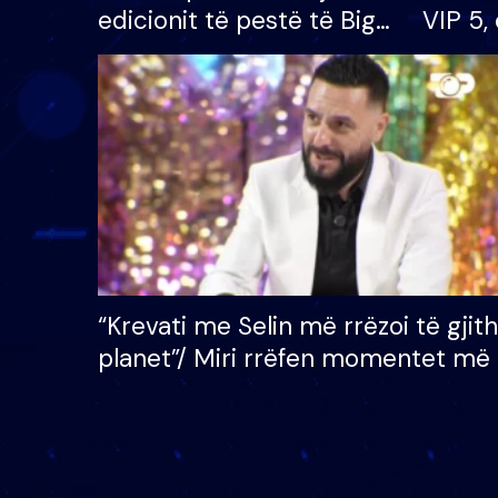
edicionit të pestë të Big
VIP 5, 
Brother VIP, rrëmben
radhës
çmimin e madh prej 100
mijë eurosh
“Krevati me Selin më rrëzoi të gjit
planet”/ Miri rrëfen momentet më 
bukura në shtëpinë e BB VIP: Do 
mungojë zilja e mëngjesit kur…