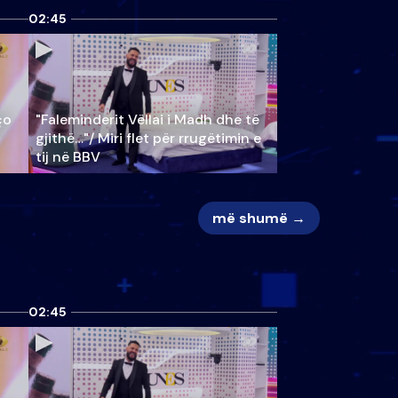
02:45
ço
"Faleminderit Vëllai i Madh dhe të
gjithë…"/ Miri flet për rrugëtimin e
tij në BBV
më shumë →
02:45