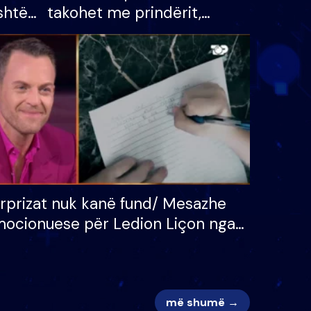
shtë
takohet me prindërit,
tëpinë
vajzën dhe bashkëshorten:
 për
S’kemi ndonjë letër divorci
adh
apo jo?
rprizat nuk kanë fund/ Mesazhe
ocionuese për Ledion Liçon nga
na dhe fëmijët e tij, moderatori
k i mban dot lotët: Nuk meritoj…
më shumë →