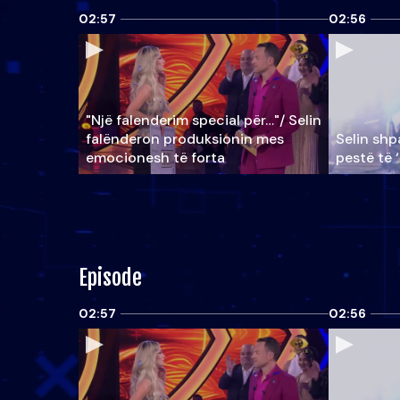
02:57
02:56
"Një falenderim special për…"/ Selin
falënderon produksionin mes
Selin shpa
emocionesh të forta
pestë të 
Episode
02:57
02:56