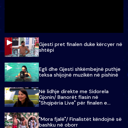
Gjesti pret finalen duke kërcyer në
shtëpi
Egli dhe Gjesti shkëmbejnë puthje
teksa shijojnë muzikën në pishinë
Në lidhje direkte me Sidorela
Gjonin/ Banorët flasin në
"Shqipëria Live" për finalen e
madhe
"Mora fjalë"/ Finalistët këndojnë së
bashku në oborr