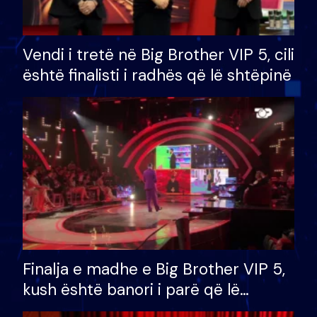
Vendi i tretë në Big Brother VIP 5, cili
është finalisti i radhës që lë shtëpinë
Finalja e madhe e Big Brother VIP 5,
kush është banori i parë që lë
shtëpinë dhe humb mundësinë për