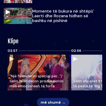
Momente të bukura në shtëpi/
Laerti dhe Rozana hidhen së
bashku në pishinë
Klipe
02:57
02:56
"Një falenderim special për…"/
Selin falënderon produksionin
Selin shpallet fitu
mes emocionesh të forta
të pestë të ‘Big Br
më shumë →