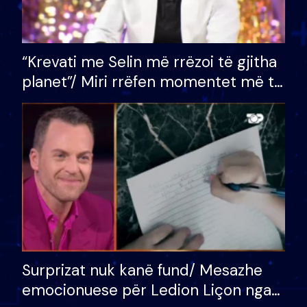
“Krevati me Selin më rrëzoi të gjitha
planet”/ Miri rrëfen momentet më të
bukura në shtëpinë e BB VIP: Do më
mungojë zilja e mëngjesit kur…
Surprizat nuk kanë fund/ Mesazhe
emocionuese për Ledion Liçon nga