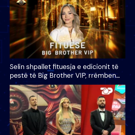
Selin shpallet fituesja e edicionit të
pestë të Big Brother VIP, rrëmben
çmimin e madh prej 100 mijë eurosh