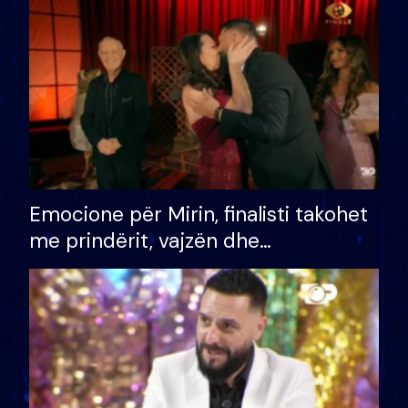
të fituar çmimin e madh
Emocione për Mirin, finalisti takohet
me prindërit, vajzën dhe
bashkëshorten: S’kemi ndonjë letër
divorci apo jo?