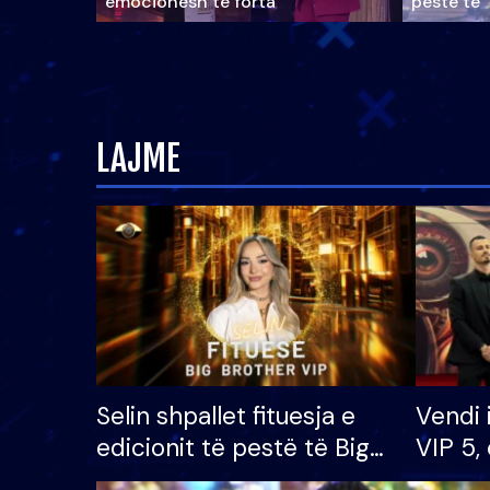
emocionesh të forta
pestë të 
LAJME
Selin shpallet fituesja e
Vendi 
edicionit të pestë të Big
VIP 5, 
Brother VIP, rrëmben
radhës