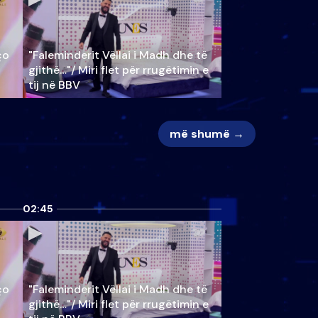
ço
"Faleminderit Vëllai i Madh dhe të
gjithë…"/ Miri flet për rrugëtimin e
tij në BBV
më shumë →
02:45
ço
"Faleminderit Vëllai i Madh dhe të
gjithë…"/ Miri flet për rrugëtimin e