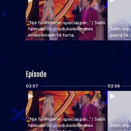
"Një falenderim special për…"/ Selin
falënderon produksionin mes
Selin shpa
emocionesh të forta
pestë të 
Episode
02:57
02:56
"Një falenderim special për…"/ Selin
falënderon produksionin mes
Selin shpa