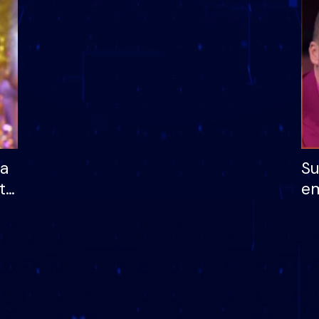
dhe humb mundësinë
të fituar çmimin e m
ha
Su
të
em
më
në
nu