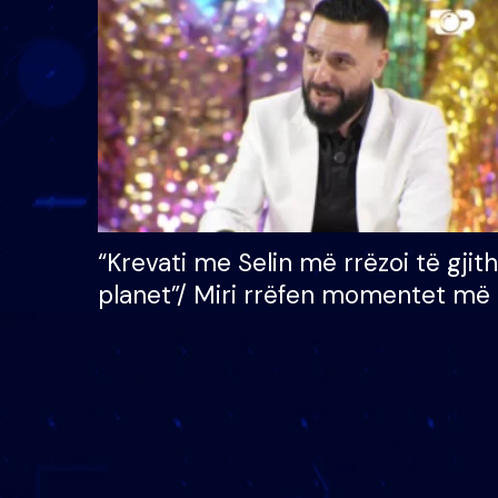
çmimin e madh prej 100
mijë eurosh
“Krevati me Selin më rrëzoi të gjit
planet”/ Miri rrëfen momentet më 
bukura në shtëpinë e BB VIP: Do 
mungojë zilja e mëngjesit kur…