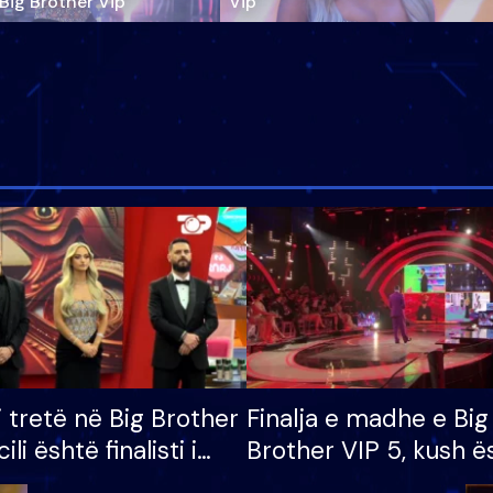
‘Big Brother Vip’
Vip"
i tretë në Big Brother
Finalja e madhe e Big
cili është finalisti i
Brother VIP 5, kush ë
 që lë shtëpinë
banori i parë që lë sh