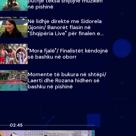
puthje teksa shijojnë muzikën
në pishinë
Në lidhje direkte me Sidorela
Gjonin/ Banorët flasin në
"Shqipëria Live" për finalen e
madhe
"Mora fjalë"/ Finalistët këndojnë
së bashku në oborr
Momente të bukura në shtëpi/
Laerti dhe Rozana hidhen së
bashku në pishinë
02:45