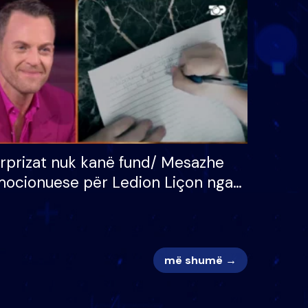
 për
S’kemi ndonjë letër divorci
adh
apo jo?
rprizat nuk kanë fund/ Mesazhe
ocionuese për Ledion Liçon nga
na dhe fëmijët e tij, moderatori
k i mban dot lotët: Nuk meritoj…
më shumë →