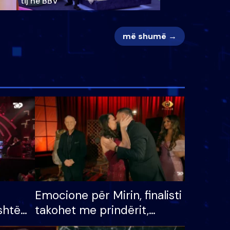
tij në BBV
më shumë →
Emocione për Mirin, finalisti
shtë
takohet me prindërit,
tëpinë
vajzën dhe bashkëshorten: