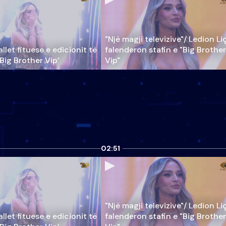
"Një magji televizive"/ Ledion Li
llet fituese e edicionit të
falenderon stafin e "Big Brother
‘Big Brother Vip’
Vip"
02:51
"Një magji televizive"/ Ledion Li
llet fituese e edicionit të
falenderon stafin e "Big Brother