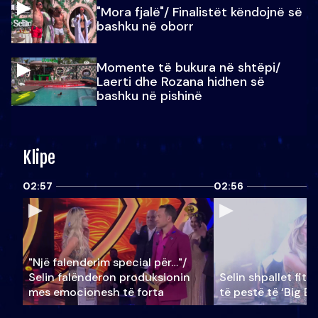
"Mora fjalë"/ Finalistët këndojnë së
bashku në oborr
Momente të bukura në shtëpi/
Laerti dhe Rozana hidhen së
bashku në pishinë
Klipe
02:57
02:56
"Një falenderim special për…"/
Selin falënderon produksionin
Selin shpallet fitu
mes emocionesh të forta
të pestë të ‘Big Br