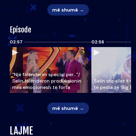
më shumë →
Episode
02:57
02:56
"Një falenderim special për…"/
Selin falënderon produksionin
Selin shpallet fitu
mes emocionesh të forta
të pestë të ‘Big Br
më shumë →
LAJME