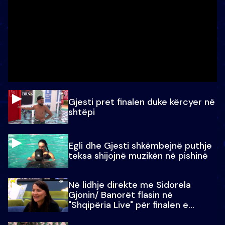
Gjesti pret finalen duke kërcyer në
shtëpi
Egli dhe Gjesti shkëmbejnë puthje
teksa shijojnë muzikën në pishinë
Në lidhje direkte me Sidorela
Gjonin/ Banorët flasin në
"Shqipëria Live" për finalen e
madhe