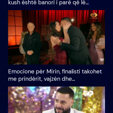
kush është banori i parë që lë
shtëpinë dhe humb mundësinë për
të fituar çmimin e madh
Emocione për Mirin, finalisti takohet
me prindërit, vajzën dhe
bashkëshorten: S’kemi ndonjë letër
divorci apo jo?