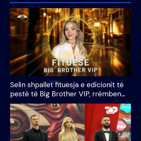
Selin shpallet fituesja e edicionit të
pestë të Big Brother VIP, rrëmben
çmimin e madh prej 100 mijë eurosh