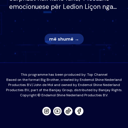
emocionuese për Ledion Liçon nga
nëna dhe fëmijët e tij, moderatori
nuk i mban dot lotët: Nuk meritoj…
më shumë →
This programme has been produced by:
Top Channel
Based on the format Big Brother, created by Endemol Shine Nederland
Producties B.V./John de Mol and owned by Endemol Shine Nederland
Producties BV., part of the Banijay Group, distributed by Banijay Rights.
Copyright © Endamol Shine Nederland Producties B.V.