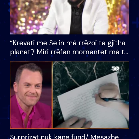
“Krevati me Selin më rrëzoi të gjitha
planet”/ Miri rrëfen momentet më të
bukura në shtëpinë e BB VIP: Do më
mungojë zilja e mëngjesit kur…
Surprizat nuk kanë fund/ Mesazhe