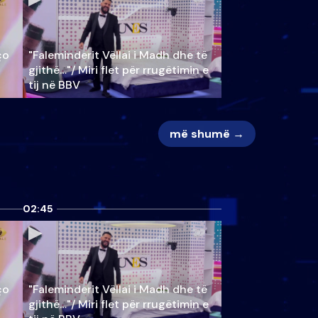
ço
"Faleminderit Vëllai i Madh dhe të
gjithë…"/ Miri flet për rrugëtimin e
tij në BBV
më shumë →
02:45
ço
"Faleminderit Vëllai i Madh dhe të
gjithë…"/ Miri flet për rrugëtimin e