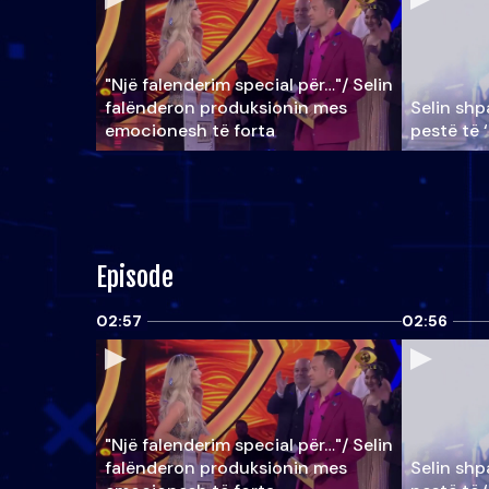
"Një falenderim special për…"/ Selin
falënderon produksionin mes
Selin shpa
emocionesh të forta
pestë të 
Episode
02:57
02:56
"Një falenderim special për…"/ Selin
falënderon produksionin mes
Selin shpa