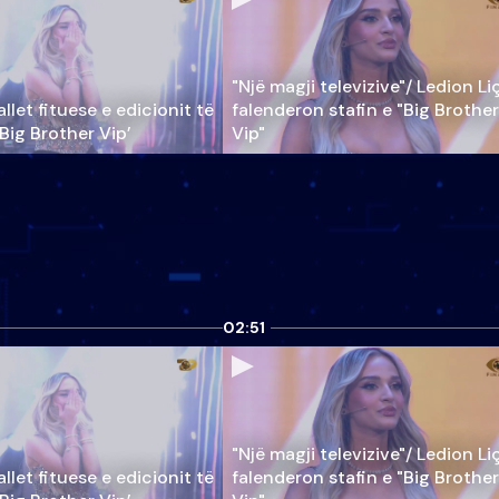
"Një magji televizive"/ Ledion Li
llet fituese e edicionit të
falenderon stafin e "Big Brother
‘Big Brother Vip’
Vip"
02:51
"Një magji televizive"/ Ledion Li
llet fituese e edicionit të
falenderon stafin e "Big Brother