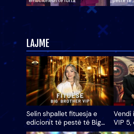
emocionesh të forta
pestë të 
LAJME
Selin shpallet fituesja e
Vendi 
edicionit të pestë të Big
VIP 5, 
Brother VIP, rrëmben
radhës