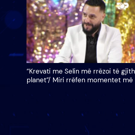
çmimin e madh prej 100
mijë eurosh
“Krevati me Selin më rrëzoi të gjit
planet”/ Miri rrëfen momentet më 
bukura në shtëpinë e BB VIP: Do 
mungojë zilja e mëngjesit kur…