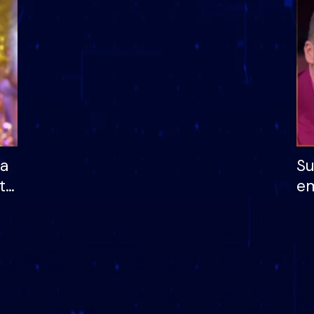
dhe humb mundësinë
të fituar çmimin e m
ha
Su
të
em
më
në
nu