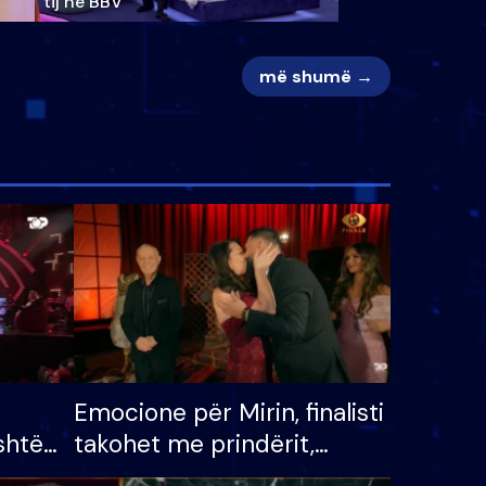
tij në BBV
më shumë →
Emocione për Mirin, finalisti
shtë
takohet me prindërit,
tëpinë
vajzën dhe bashkëshorten: