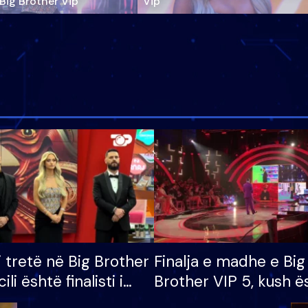
‘Big Brother Vip’
Vip"
i tretë në Big Brother
Finalja e madhe e Big
cili është finalisti i
Brother VIP 5, kush ë
 që lë shtëpinë
banori i parë që lë sh