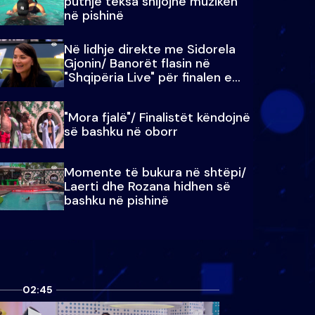
puthje teksa shijojnë muzikën
në pishinë
Në lidhje direkte me Sidorela
Gjonin/ Banorët flasin në
"Shqipëria Live" për finalen e
madhe
"Mora fjalë"/ Finalistët këndojnë
së bashku në oborr
Momente të bukura në shtëpi/
Laerti dhe Rozana hidhen së
bashku në pishinë
02:45