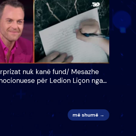
 për
S’kemi ndonjë letër divorci
adh
apo jo?
rprizat nuk kanë fund/ Mesazhe
ocionuese për Ledion Liçon nga
na dhe fëmijët e tij, moderatori
k i mban dot lotët: Nuk meritoj…
më shumë →