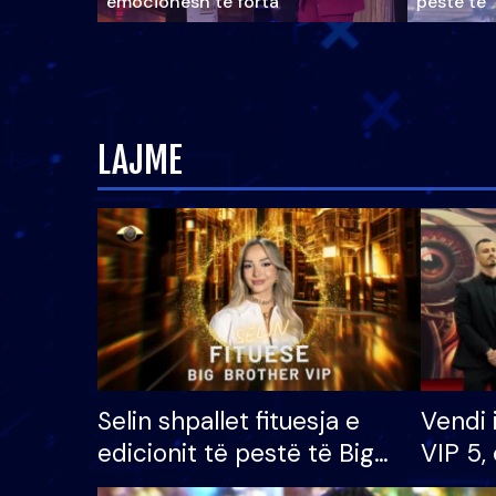
emocionesh të forta
pestë të 
LAJME
Selin shpallet fituesja e
Vendi 
edicionit të pestë të Big
VIP 5, 
Brother VIP, rrëmben
radhës