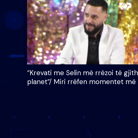
çmimin e madh prej 100
mijë eurosh
“Krevati me Selin më rrëzoi të gjit
planet”/ Miri rrëfen momentet më 
bukura në shtëpinë e BB VIP: Do 
mungojë zilja e mëngjesit kur…