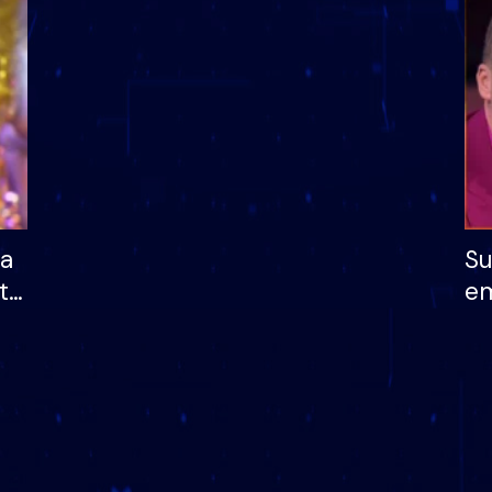
dhe humb mundësinë
të fituar çmimin e m
ha
Su
të
em
më
në
nu