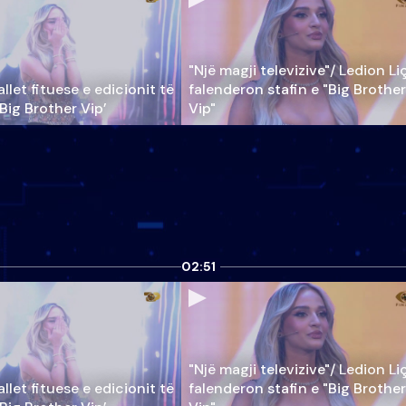
"Një magji televizive"/ Ledion Li
llet fituese e edicionit të
falenderon stafin e "Big Brother
‘Big Brother Vip’
Vip"
02:51
"Një magji televizive"/ Ledion Li
llet fituese e edicionit të
falenderon stafin e "Big Brother