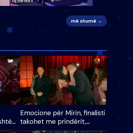
tij në BBV
më shumë →
Emocione për Mirin, finalisti
shtë
takohet me prindërit,
tëpinë
vajzën dhe bashkëshorten: