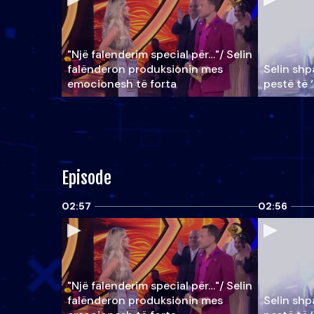
"Një falenderim special për…"/ Selin
falënderon produksionin mes
Selin shpa
emocionesh të forta
pestë të 
Episode
02:57
02:56
"Një falenderim special për…"/ Selin
falënderon produksionin mes
Selin shpa