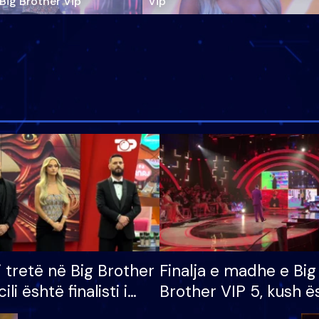
‘Big Brother Vip’
Vip"
i tretë në Big Brother
Finalja e madhe e Big
cili është finalisti i
Brother VIP 5, kush ë
 që lë shtëpinë
banori i parë që lë sh