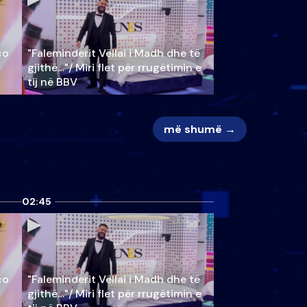
ço
"Faleminderit Vëllai i Madh dhe të
gjithë…"/ Miri flet për rrugëtimin e
tij në BBV
më shumë →
02:45
ço
"Faleminderit Vëllai i Madh dhe të
gjithë…"/ Miri flet për rrugëtimin e