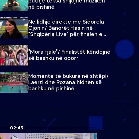
puthje teksa shijojnë muzikën
në pishinë
Në lidhje direkte me Sidorela
Gjonin/ Banorët flasin në
"Shqipëria Live" për finalen e
madhe
"Mora fjalë"/ Finalistët këndojnë
së bashku në oborr
Momente të bukura në shtëpi/
Laerti dhe Rozana hidhen së
bashku në pishinë
02:45