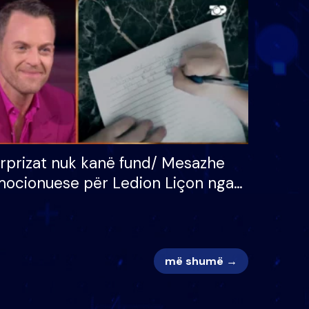
 për
S’kemi ndonjë letër divorci
adh
apo jo?
rprizat nuk kanë fund/ Mesazhe
ocionuese për Ledion Liçon nga
na dhe fëmijët e tij, moderatori
k i mban dot lotët: Nuk meritoj…
më shumë →