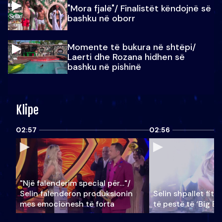
"Mora fjalë"/ Finalistët këndojnë së
bashku në oborr
Momente të bukura në shtëpi/
Laerti dhe Rozana hidhen së
bashku në pishinë
Klipe
02:57
02:56
"Një falenderim special për…"/
Selin falënderon produksionin
Selin shpallet fitu
mes emocionesh të forta
të pestë të ‘Big Br