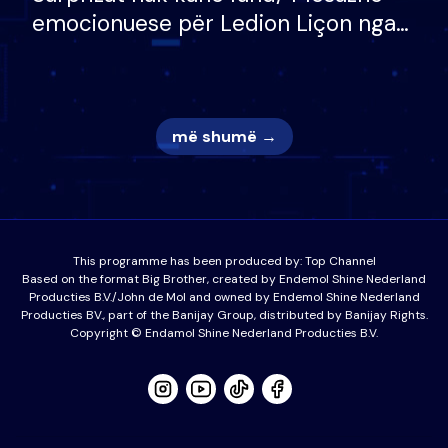
emocionuese për Ledion Liçon nga
nëna dhe fëmijët e tij, moderatori
nuk i mban dot lotët: Nuk meritoj…
më shumë →
This programme has been produced by:
Top Channel
Based on the format Big Brother, created by Endemol Shine Nederland
Producties B.V./John de Mol and owned by Endemol Shine Nederland
Producties BV., part of the Banijay Group, distributed by Banijay Rights.
Copyright © Endamol Shine Nederland Producties B.V.