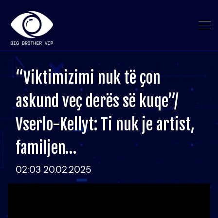
“Viktimizimi nuk të çon
askund veç derës së kuqe”/
Vserlo-Kellyt: Ti nuk je artist,
familjen…
02:03 20.02.2025