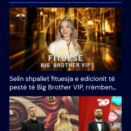
Selin shpallet fituesja e edicionit të
pestë të Big Brother VIP, rrëmben
çmimin e madh prej 100 mijë eurosh