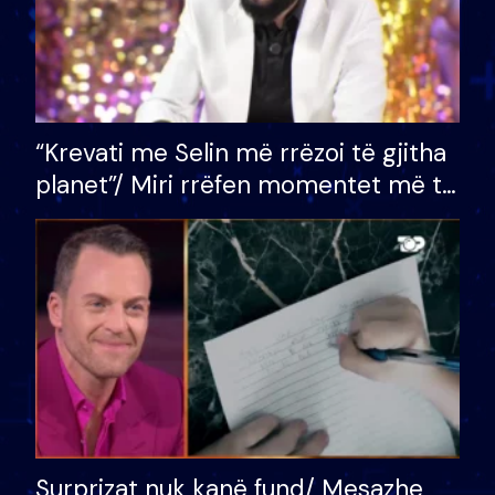
“Krevati me Selin më rrëzoi të gjitha
planet”/ Miri rrëfen momentet më të
bukura në shtëpinë e BB VIP: Do më
mungojë zilja e mëngjesit kur…
Surprizat nuk kanë fund/ Mesazhe