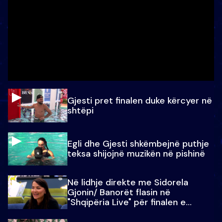
Gjesti pret finalen duke kërcyer në
shtëpi
Egli dhe Gjesti shkëmbejnë puthje
teksa shijojnë muzikën në pishinë
Në lidhje direkte me Sidorela
Gjonin/ Banorët flasin në
"Shqipëria Live" për finalen e
madhe