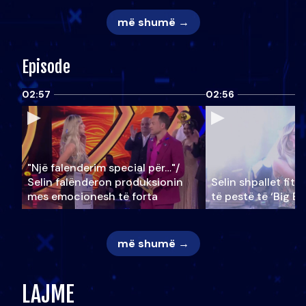
më shumë →
Episode
02:57
02:56
"Një falenderim special për…"/
Selin falënderon produksionin
Selin shpallet fitu
mes emocionesh të forta
të pestë të ‘Big Br
më shumë →
LAJME