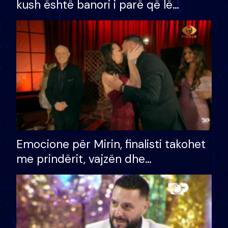
kush është banori i parë që lë
shtëpinë dhe humb mundësinë për
të fituar çmimin e madh
Emocione për Mirin, finalisti takohet
me prindërit, vajzën dhe
bashkëshorten: S’kemi ndonjë letër
divorci apo jo?