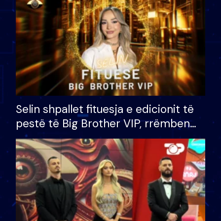
Selin shpallet fituesja e edicionit të
pestë të Big Brother VIP, rrëmben
çmimin e madh prej 100 mijë eurosh