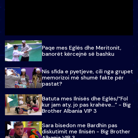
Paqe mes Eglës dhe Meritonit,
banorët kërcejnë së bashku
Nis sfida e pyetjeve, cili nga grupet
memorizoi më shumë fakte për
pastat?
Batuta mes Ilnisës dhe Eglës/“Fol
kur jam aty, jo pas krahëve…” - Big
Brother Albania VIP 3
Sara bisedon me Bardhin pas
diskutimit me Ilnisën - Big Brother
Albania VIP 3