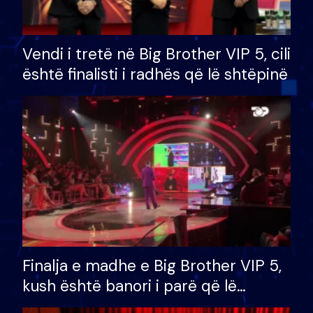
Vendi i tretë në Big Brother VIP 5, cili
është finalisti i radhës që lë shtëpinë
Finalja e madhe e Big Brother VIP 5,
kush është banori i parë që lë
shtëpinë dhe humb mundësinë për