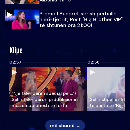
Promo l Banorët sërish përballë
njëri-tjetrit, Post "Big Brother VIP"
të shtunën ora 21:00!
Klipe
02:57
02:56
"Një falenderim special për…"/
Selin falënderon produksionin
Selin shpallet fitu
mes emocionesh të forta
të pestë të ‘Big Br
më shumë →