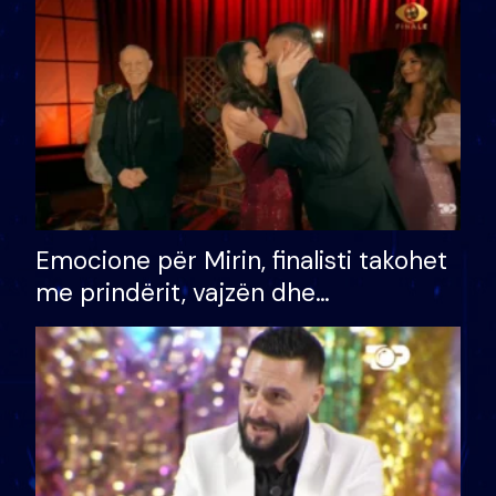
të fituar çmimin e madh
Emocione për Mirin, finalisti takohet
me prindërit, vajzën dhe
bashkëshorten: S’kemi ndonjë letër
divorci apo jo?