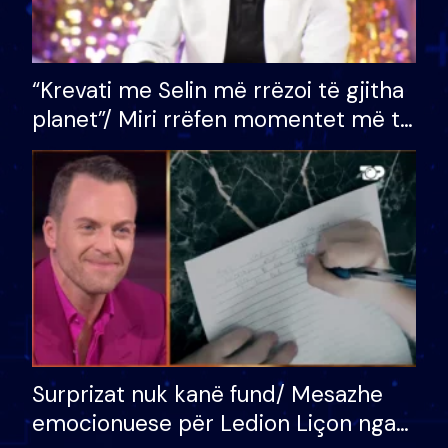
“Krevati me Selin më rrëzoi të gjitha
planet”/ Miri rrëfen momentet më të
bukura në shtëpinë e BB VIP: Do më
mungojë zilja e mëngjesit kur…
Surprizat nuk kanë fund/ Mesazhe
emocionuese për Ledion Liçon nga