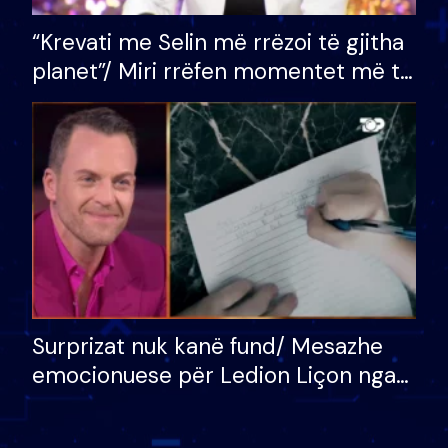
“Krevati me Selin më rrëzoi të gjitha
planet”/ Miri rrëfen momentet më të
bukura në shtëpinë e BB VIP: Do më
mungojë zilja e mëngjesit kur…
Surprizat nuk kanë fund/ Mesazhe
emocionuese për Ledion Liçon nga
nëna dhe fëmijët e tij, moderatori
nuk i mban dot lotët: Nuk meritoj…