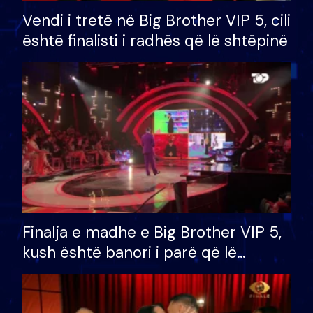
Vendi i tretë në Big Brother VIP 5, cili
është finalisti i radhës që lë shtëpinë
Finalja e madhe e Big Brother VIP 5,
kush është banori i parë që lë
shtëpinë dhe humb mundësinë për
të fituar çmimin e madh