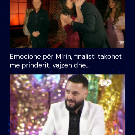
Emocione për Mirin, finalisti takohet
me prindërit, vajzën dhe
bashkëshorten: S’kemi ndonjë letër
divorci apo jo?