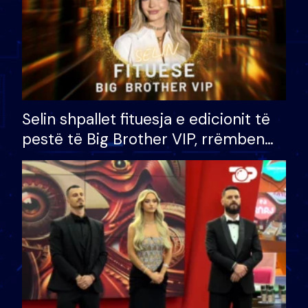
Selin shpallet fituesja e edicionit të
pestë të Big Brother VIP, rrëmben
çmimin e madh prej 100 mijë eurosh