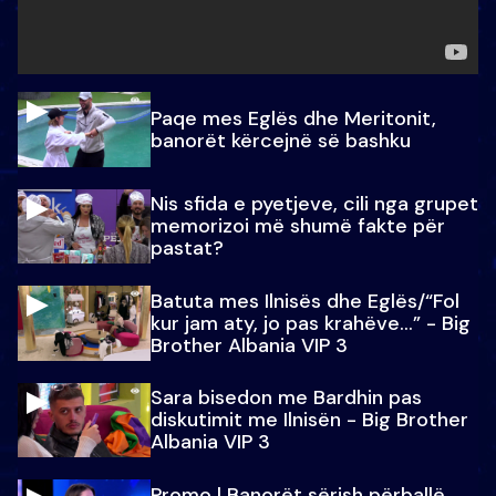
Paqe mes Eglës dhe Meritonit,
banorët kërcejnë së bashku
Nis sfida e pyetjeve, cili nga grupet
memorizoi më shumë fakte për
pastat?
Batuta mes Ilnisës dhe Eglës/“Fol
kur jam aty, jo pas krahëve…” - Big
Brother Albania VIP 3
Sara bisedon me Bardhin pas
diskutimit me Ilnisën - Big Brother
Albania VIP 3
Promo l Banorët sërish përballë