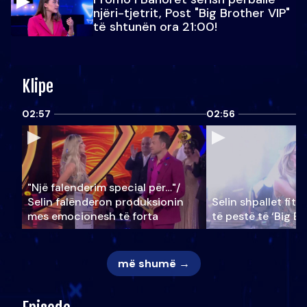
njëri-tjetrit, Post "Big Brother VIP"
të shtunën ora 21:00!
Klipe
02:57
02:56
"Një falenderim special për…"/
Selin falënderon produksionin
Selin shpallet fitu
mes emocionesh të forta
të pestë të ‘Big Br
më shumë →