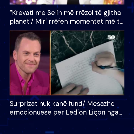
“Krevati me Selin më rrëzoi të gjitha
planet”/ Miri rrëfen momentet më të
bukura në shtëpinë e BB VIP: Do më
mungojë zilja e mëngjesit kur…
Surprizat nuk kanë fund/ Mesazhe
emocionuese për Ledion Liçon nga
nëna dhe fëmijët e tij, moderatori
nuk i mban dot lotët: Nuk meritoj…