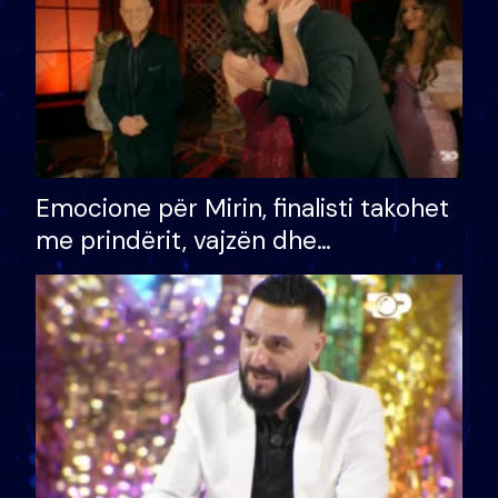
Emocione për Mirin, finalisti takohet
me prindërit, vajzën dhe
bashkëshorten: S’kemi ndonjë letër
divorci apo jo?