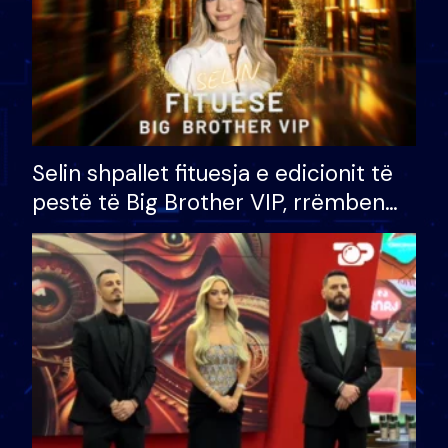
Selin shpallet fituesja e edicionit të
pestë të Big Brother VIP, rrëmben
çmimin e madh prej 100 mijë eurosh