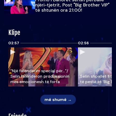
njëri-tjetrit, Post "Big Brother VIP"
të shtunën ora 21:00!
Klipe
02:57
02:56
"Një falenderim special për…"/
Selin falënderon produksionin
Selin shpallet fitu
mes emocionesh të forta
të pestë të ‘Big Br
më shumë →