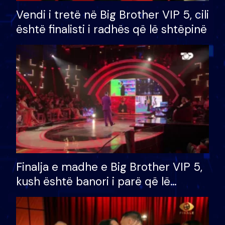
Vendi i tretë në Big Brother VIP 5, cili
është finalisti i radhës që lë shtëpinë
Finalja e madhe e Big Brother VIP 5,
kush është banori i parë që lë
shtëpinë dhe humb mundësinë për
të fituar çmimin e madh