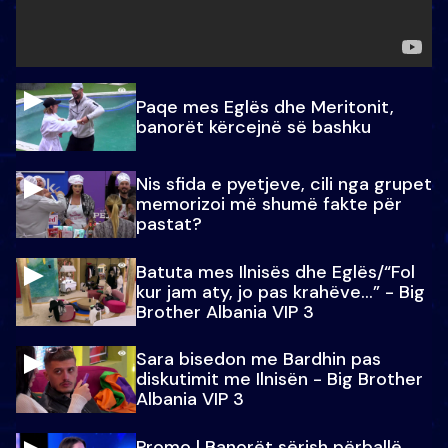
Paqe mes Eglës dhe Meritonit,
banorët kërcejnë së bashku
Nis sfida e pyetjeve, cili nga grupet
memorizoi më shumë fakte për
pastat?
Batuta mes Ilnisës dhe Eglës/“Fol
kur jam aty, jo pas krahëve…” - Big
Brother Albania VIP 3
Sara bisedon me Bardhin pas
diskutimit me Ilnisën - Big Brother
Albania VIP 3
Promo l Banorët sërish përballë