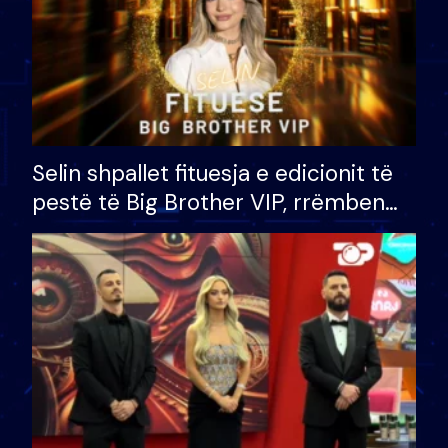
Selin shpallet fituesja e edicionit të
pestë të Big Brother VIP, rrëmben
çmimin e madh prej 100 mijë eurosh