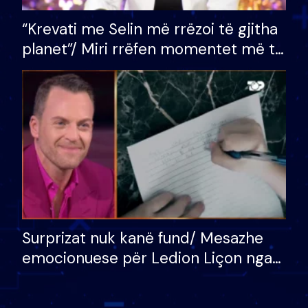
“Krevati me Selin më rrëzoi të gjitha
planet”/ Miri rrëfen momentet më të
bukura në shtëpinë e BB VIP: Do më
mungojë zilja e mëngjesit kur…
Surprizat nuk kanë fund/ Mesazhe
emocionuese për Ledion Liçon nga
nëna dhe fëmijët e tij, moderatori
nuk i mban dot lotët: Nuk meritoj…