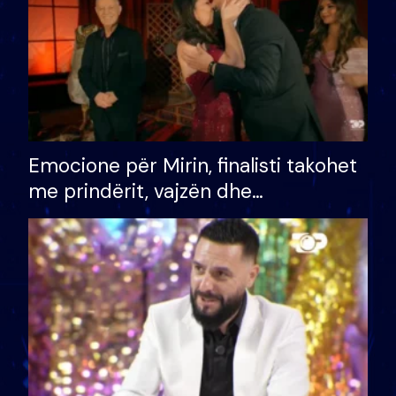
Emocione për Mirin, finalisti takohet
me prindërit, vajzën dhe
bashkëshorten: S’kemi ndonjë letër
divorci apo jo?