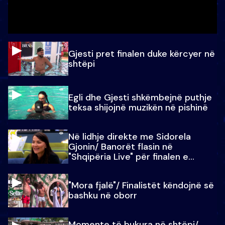
Gjesti pret finalen duke kërcyer në
shtëpi
Egli dhe Gjesti shkëmbejnë puthje
teksa shijojnë muzikën në pishinë
Në lidhje direkte me Sidorela
Gjonin/ Banorët flasin në
"Shqipëria Live" për finalen e
madhe
"Mora fjalë"/ Finalistët këndojnë së
bashku në oborr
Momente të bukura në shtëpi/