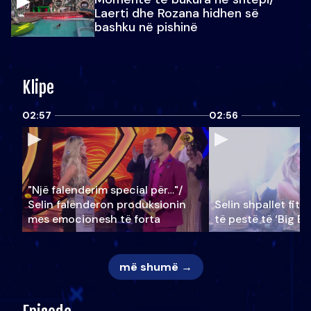
Laerti dhe Rozana hidhen së
bashku në pishinë
Klipe
02:57
02:56
"Një falenderim special për…"/
Selin falënderon produksionin
Selin shpallet fitu
mes emocionesh të forta
të pestë të ‘Big Br
më shumë →