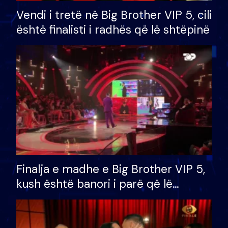
Vendi i tretë në Big Brother VIP 5, cili
është finalisti i radhës që lë shtëpinë
Finalja e madhe e Big Brother VIP 5,
kush është banori i parë që lë
shtëpinë dhe humb mundësinë për
të fituar çmimin e madh