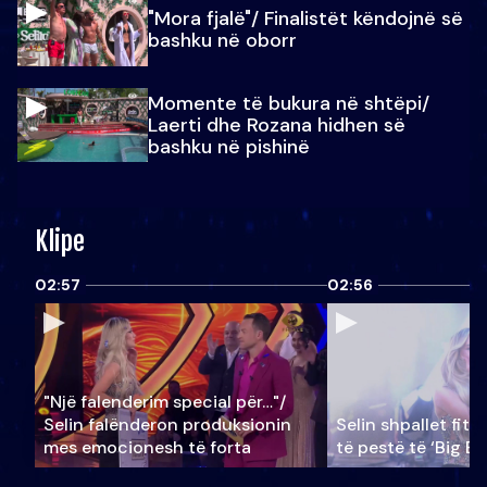
"Mora fjalë"/ Finalistët këndojnë së
bashku në oborr
Momente të bukura në shtëpi/
Laerti dhe Rozana hidhen së
bashku në pishinë
Klipe
02:57
02:56
"Një falenderim special për…"/
Selin falënderon produksionin
Selin shpallet fitu
mes emocionesh të forta
të pestë të ‘Big Br