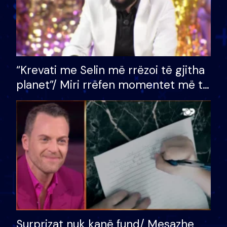
“Krevati me Selin më rrëzoi të gjitha
planet”/ Miri rrëfen momentet më të
bukura në shtëpinë e BB VIP: Do më
mungojë zilja e mëngjesit kur…
Surprizat nuk kanë fund/ Mesazhe