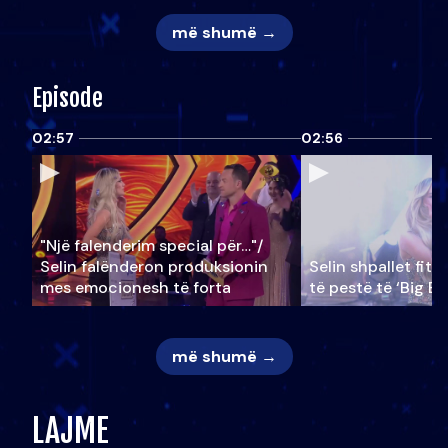
më shumë →
Episode
02:57
02:56
"Një falenderim special për…"/
Selin falënderon produksionin
Selin shpallet fitu
mes emocionesh të forta
të pestë të ‘Big Br
më shumë →
LAJME