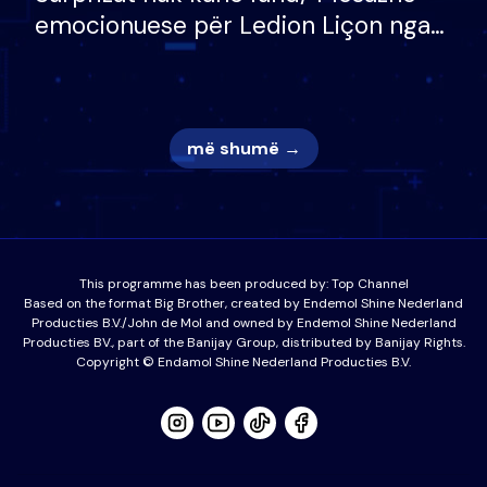
emocionuese për Ledion Liçon nga
nëna dhe fëmijët e tij, moderatori
nuk i mban dot lotët: Nuk meritoj…
më shumë →
This programme has been produced by:
Top Channel
Based on the format Big Brother, created by Endemol Shine Nederland
Producties B.V./John de Mol and owned by Endemol Shine Nederland
Producties BV., part of the Banijay Group, distributed by Banijay Rights.
Copyright © Endamol Shine Nederland Producties B.V.