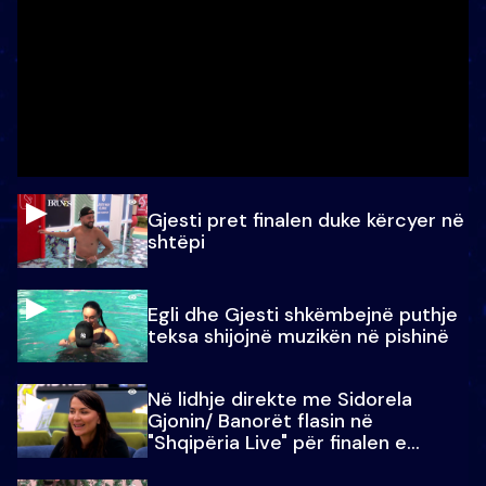
Gjesti pret finalen duke kërcyer në
shtëpi
Egli dhe Gjesti shkëmbejnë puthje
teksa shijojnë muzikën në pishinë
Në lidhje direkte me Sidorela
Gjonin/ Banorët flasin në
"Shqipëria Live" për finalen e
madhe