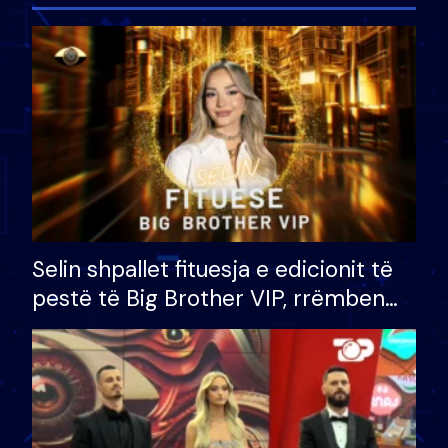
Selin shpallet fituesja e edicionit të
pestë të Big Brother VIP, rrëmben
çmimin e madh prej 100 mijë eurosh