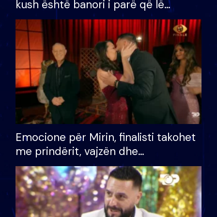
kush është banori i parë që lë
shtëpinë dhe humb mundësinë për
të fituar çmimin e madh
Emocione për Mirin, finalisti takohet
me prindërit, vajzën dhe
bashkëshorten: S’kemi ndonjë letër
divorci apo jo?