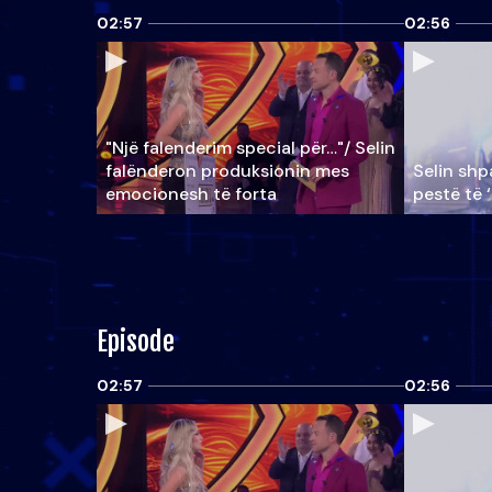
02:57
02:56
"Një falenderim special për…"/ Selin
falënderon produksionin mes
Selin shpa
emocionesh të forta
pestë të 
Episode
02:57
02:56