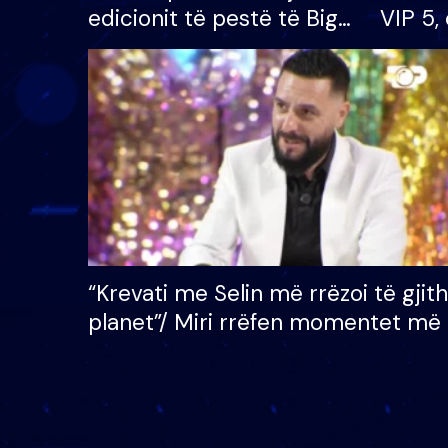
edicionit të pestë të Big
VIP 5, 
Brother VIP, rrëmben
radhës
çmimin e madh prej 100
mijë eurosh
“Krevati me Selin më rrëzoi të gjit
planet”/ Miri rrëfen momentet më 
bukura në shtëpinë e BB VIP: Do 
mungojë zilja e mëngjesit kur…