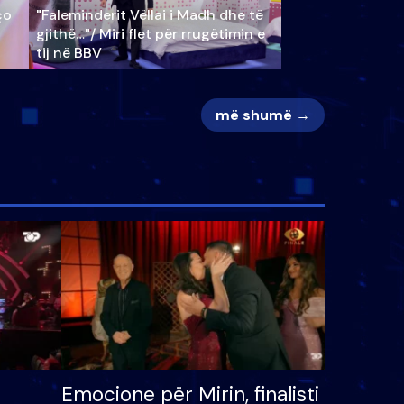
ço
"Faleminderit Vëllai i Madh dhe të
gjithë…"/ Miri flet për rrugëtimin e
tij në BBV
më shumë →
Emocione për Mirin, finalisti