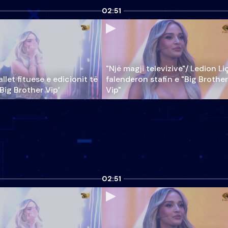
02:51
"Një magji televizive"/ Ledion Li
llet fituese e edicionit të
falenderon stafin e "Big Brother
‘Big Brother Vip’
Vip"
02:51