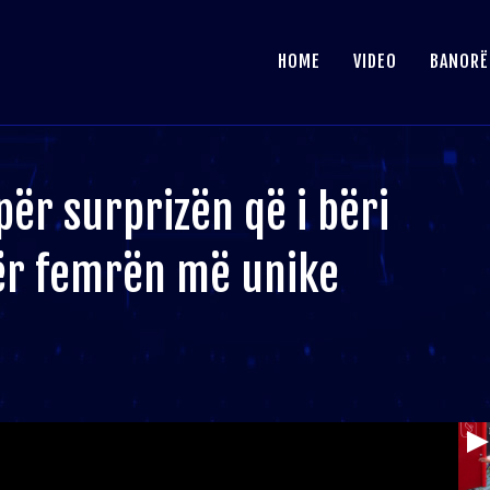
HOME
VIDEO
BANORË
për surprizën që i bëri
për femrën më unike