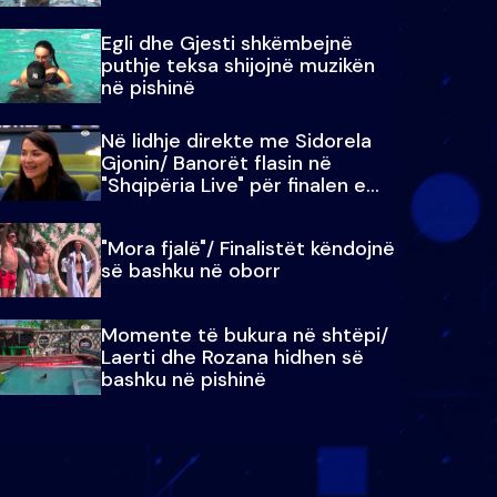
Egli dhe Gjesti shkëmbejnë
puthje teksa shijojnë muzikën
në pishinë
Në lidhje direkte me Sidorela
Gjonin/ Banorët flasin në
"Shqipëria Live" për finalen e
madhe
"Mora fjalë"/ Finalistët këndojnë
së bashku në oborr
Momente të bukura në shtëpi/
Laerti dhe Rozana hidhen së
bashku në pishinë