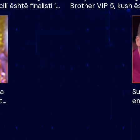
cili është finalisti i
Brother VIP 5, kush ë
 që lë shtëpinë
banori i parë që lë sh
dhe humb mundësinë
të fituar çmimin e m
ha
Su
të
em
më
në
nu