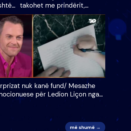
shtë
takohet me prindërit,
tëpinë
vajzën dhe bashkëshorten:
 për
S’kemi ndonjë letër divorci
adh
apo jo?
rprizat nuk kanë fund/ Mesazhe
ocionuese për Ledion Liçon nga
na dhe fëmijët e tij, moderatori
k i mban dot lotët: Nuk meritoj…
më shumë →