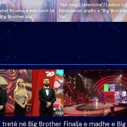
"Një magji televizive"/ Ledion Li
llet fituese e edicionit të
falenderon stafin e "Big Brother
‘Big Brother Vip’
Vip"
i tretë në Big Brother
Finalja e madhe e Big