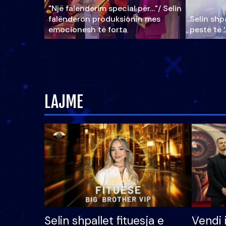
"Një falenderim special për…"/ Selin
falënderon produksionin mes
Selin shpa
emocionesh të forta
pestë të 
LAJME
Selin shpallet fituesja e
Vendi 