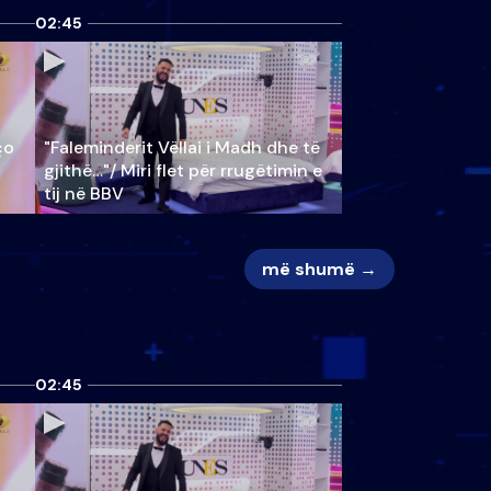
02:45
ço
"Faleminderit Vëllai i Madh dhe të
gjithë…"/ Miri flet për rrugëtimin e
tij në BBV
më shumë →
02:45