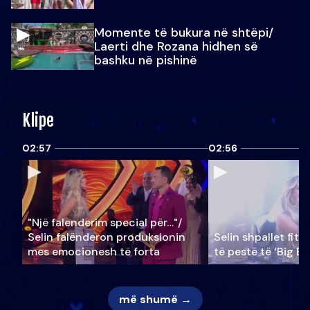
Momente të bukura në shtëpi/
Laerti dhe Rozana hidhen së
bashku në pishinë
Klipe
02:57
02:56
"Një falenderim special për…"/
Selin falënderon produksionin
Selin shpallet fitu
mes emocionesh të forta
të pestë të ‘Big Br
më shumë →