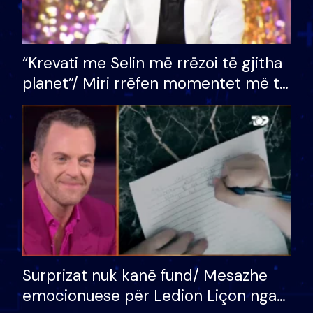
“Krevati me Selin më rrëzoi të gjitha
planet”/ Miri rrëfen momentet më të
bukura në shtëpinë e BB VIP: Do më
mungojë zilja e mëngjesit kur…
Surprizat nuk kanë fund/ Mesazhe
emocionuese për Ledion Liçon nga