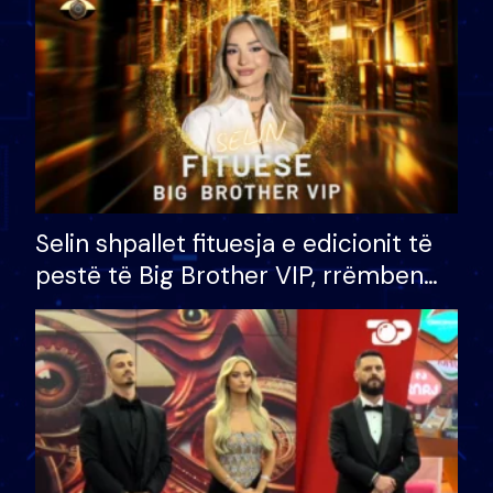
Selin shpallet fituesja e edicionit të
pestë të Big Brother VIP, rrëmben
çmimin e madh prej 100 mijë eurosh