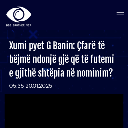
Xumi pyet G Banin: Çfarë të
bëjmë ndonjë gjë që të futemi
e gjithë shtëpia në nominim?
05:35 20.01.2025