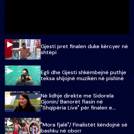
Gjesti pret finalen duke kërcyer në
shtëpi
Egli dhe Gjesti shkëmbejnë puthje
teksa shijojnë muzikën në pishinë
Në lidhje direkte me Sidorela
Gjonin/ Banorët flasin në
"Shqipëria Live" për finalen e
madhe
"Mora fjalë"/ Finalistët këndojnë së
bashku në oborr