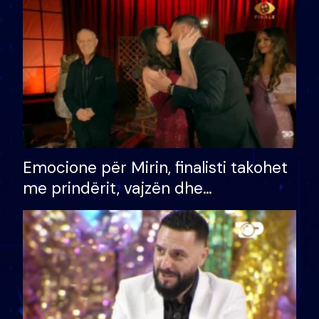
të fituar çmimin e madh
Emocione për Mirin, finalisti takohet
me prindërit, vajzën dhe
bashkëshorten: S’kemi ndonjë letër
divorci apo jo?