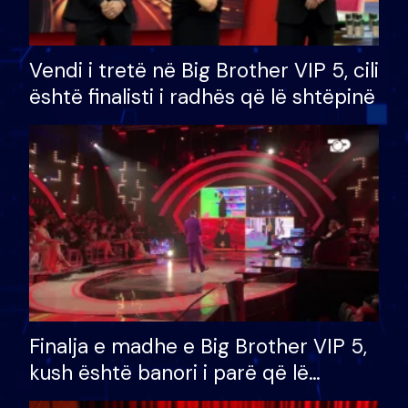
Vendi i tretë në Big Brother VIP 5, cili
është finalisti i radhës që lë shtëpinë
Finalja e madhe e Big Brother VIP 5,
kush është banori i parë që lë
shtëpinë dhe humb mundësinë për