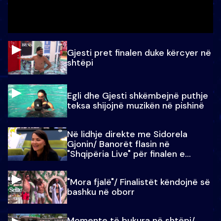
Gjesti pret finalen duke kërcyer në
shtëpi
Egli dhe Gjesti shkëmbejnë puthje
teksa shijojnë muzikën në pishinë
Në lidhje direkte me Sidorela
Gjonin/ Banorët flasin në
"Shqipëria Live" për finalen e
madhe
"Mora fjalë"/ Finalistët këndojnë së
bashku në oborr
Momente të bukura në shtëpi/