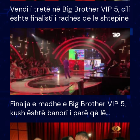
Vendi i tretë në Big Brother VIP 5, cili
është finalisti i radhës që lë shtëpinë
Finalja e madhe e Big Brother VIP 5,
kush është banori i parë që lë
shtëpinë dhe humb mundësinë për
të fituar çmimin e madh