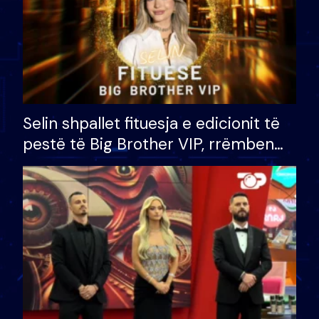
Selin shpallet fituesja e edicionit të
pestë të Big Brother VIP, rrëmben
çmimin e madh prej 100 mijë eurosh