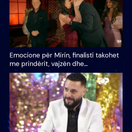
Emocione për Mirin, finalisti takohet
me prindërit, vajzën dhe
bashkëshorten: S’kemi ndonjë letër
divorci apo jo?