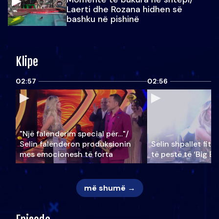
Laerti dhe Rozana hidhen së
bashku në pishinë
Klipe
02:57
02:56
"Një falenderim special për…"/
Selin falënderon produksionin
Selin shpallet fitu
mes emocionesh të forta
të pestë të ‘Big Br
më shumë →