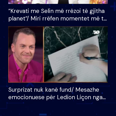
“Krevati me Selin më rrëzoi të gjitha
planet”/ Miri rrëfen momentet më të
bukura në shtëpinë e BB VIP: Do më
mungojë zilja e mëngjesit kur…
Surprizat nuk kanë fund/ Mesazhe
emocionuese për Ledion Liçon nga
nëna dhe fëmijët e tij, moderatori
nuk i mban dot lotët: Nuk meritoj…