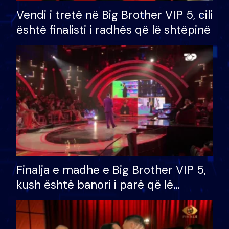
Vendi i tretë në Big Brother VIP 5, cili
është finalisti i radhës që lë shtëpinë
Finalja e madhe e Big Brother VIP 5,
kush është banori i parë që lë
shtëpinë dhe humb mundësinë për
të fituar çmimin e madh