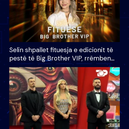
Selin shpallet fituesja e edicionit të
pestë të Big Brother VIP, rrëmben
çmimin e madh prej 100 mijë eurosh