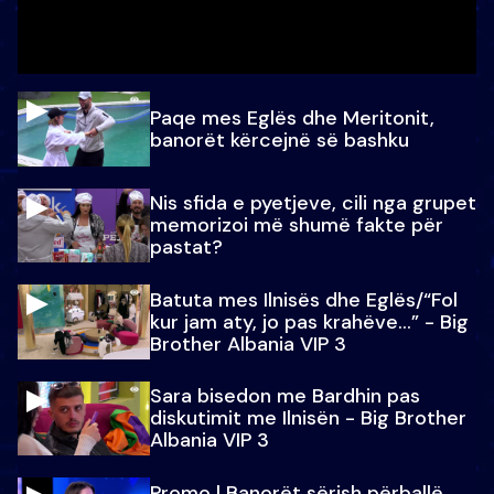
Paqe mes Eglës dhe Meritonit,
banorët kërcejnë së bashku
Nis sfida e pyetjeve, cili nga grupet
memorizoi më shumë fakte për
pastat?
Batuta mes Ilnisës dhe Eglës/“Fol
kur jam aty, jo pas krahëve…” - Big
Brother Albania VIP 3
Sara bisedon me Bardhin pas
diskutimit me Ilnisën - Big Brother
Albania VIP 3
Promo l Banorët sërish përballë