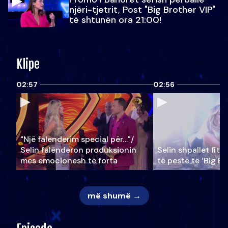
njëri-tjetrit, Post "Big Brother VIP"
të shtunën ora 21:00!
Klipe
02:57
02:56
"Një falenderim special për…"/
Selin falënderon produksionin
Selin shpallet fitu
mes emocionesh të forta
të pestë të ‘Big Br
më shumë →