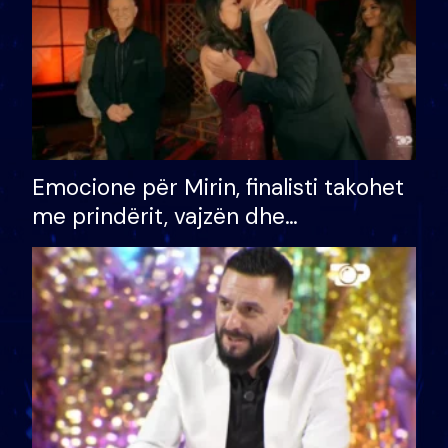
Emocione për Mirin, finalisti takohet
me prindërit, vajzën dhe
bashkëshorten: S’kemi ndonjë letër
divorci apo jo?