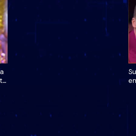
dhe humb mundësinë
të fituar çmimin e m
ha
Su
të
em
më
në
nu