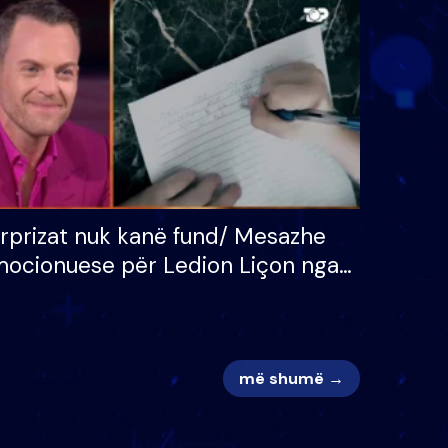
 për
S’kemi ndonjë letër divorci
adh
apo jo?
rprizat nuk kanë fund/ Mesazhe
ocionuese për Ledion Liçon nga
na dhe fëmijët e tij, moderatori
k i mban dot lotët: Nuk meritoj…
më shumë →