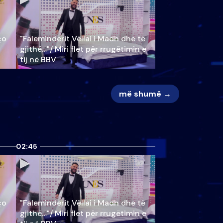
ço
"Faleminderit Vëllai i Madh dhe të
gjithë…"/ Miri flet për rrugëtimin e
tij në BBV
më shumë →
02:45
ço
"Faleminderit Vëllai i Madh dhe të
gjithë…"/ Miri flet për rrugëtimin e