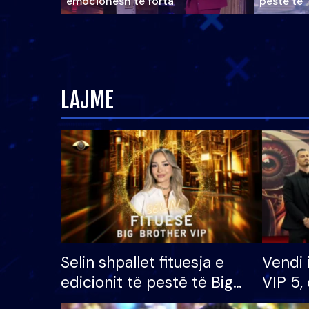
emocionesh të forta
pestë të 
LAJME
Selin shpallet fituesja e
Vendi 
edicionit të pestë të Big
VIP 5, 
Brother VIP, rrëmben
radhës