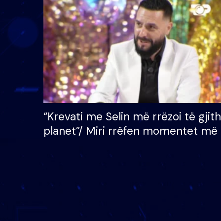
çmimin e madh prej 100
mijë eurosh
“Krevati me Selin më rrëzoi të gjit
planet”/ Miri rrëfen momentet më 
bukura në shtëpinë e BB VIP: Do 
mungojë zilja e mëngjesit kur…