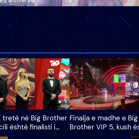
‘Big Brother Vip’
Vip"
i tretë në Big Brother
Finalja e madhe e Big
cili është finalisti i
Brother VIP 5, kush ë
 që lë shtëpinë
banori i parë që lë sh