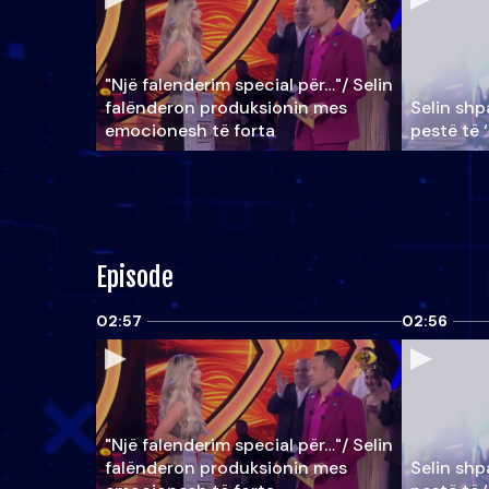
"Një falenderim special për…"/ Selin
falënderon produksionin mes
Selin shpa
emocionesh të forta
pestë të 
Episode
02:57
02:56
"Një falenderim special për…"/ Selin
falënderon produksionin mes
Selin shpa