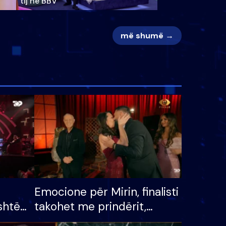
tij në BBV
më shumë →
Emocione për Mirin, finalisti
shtë
takohet me prindërit,
tëpinë
vajzën dhe bashkëshorten: