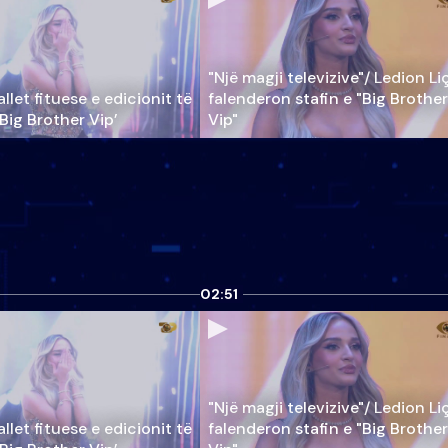
"Një magji televizive"/ Ledion Li
llet fituese e edicionit të
falenderon stafin e "Big Brother
‘Big Brother Vip’
Vip"
02:51
"Një magji televizive"/ Ledion Li
llet fituese e edicionit të
falenderon stafin e "Big Brother