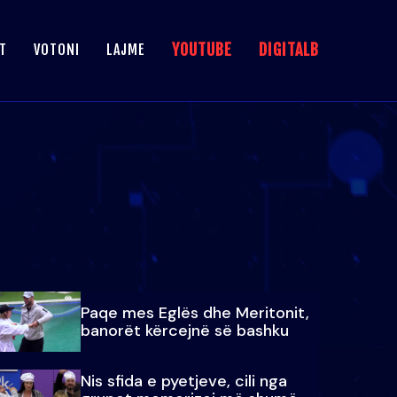
YOUTUBE
DIGITALB
T
VOTONI
LAJME
Paqe mes Eglës dhe Meritonit,
banorët kërcejnë së bashku
Nis sfida e pyetjeve, cili nga