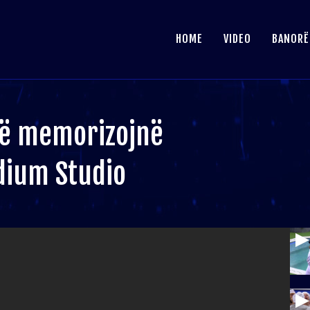
HOME
VIDEO
BANORË
të memorizojnë
dium Studio