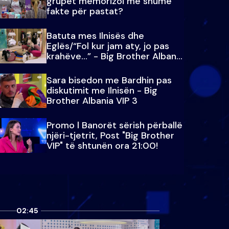
grupet memorizoi më shumë
fakte për pastat?
Batuta mes Ilnisës dhe
Eglës/“Fol kur jam aty, jo pas
krahëve…” - Big Brother Albania
VIP 3
Sara bisedon me Bardhin pas
diskutimit me Ilnisën - Big
Brother Albania VIP 3
Promo l Banorët sërish përballë
njëri-tjetrit, Post "Big Brother
VIP" të shtunën ora 21:00!
02:45