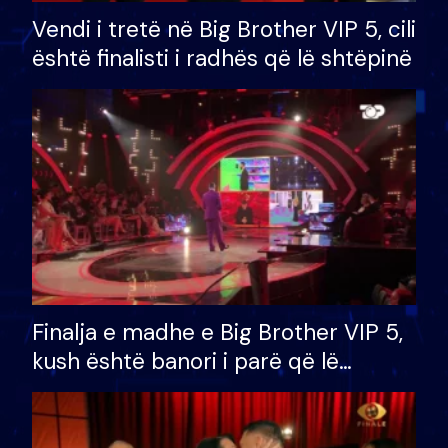
Vendi i tretë në Big Brother VIP 5, cili
është finalisti i radhës që lë shtëpinë
Finalja e madhe e Big Brother VIP 5,
kush është banori i parë që lë
shtëpinë dhe humb mundësinë për
të fituar çmimin e madh