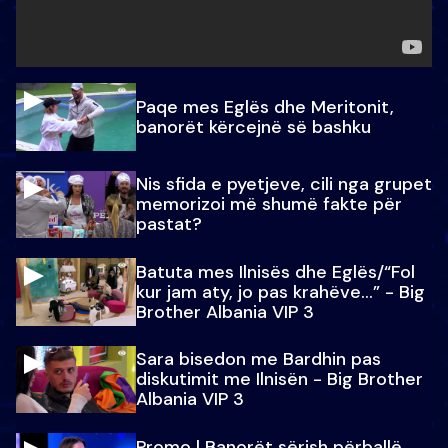
Paqe mes Eglës dhe Meritonit,
banorët kërcejnë së bashku
Nis sfida e pyetjeve, cili nga grupet
memorizoi më shumë fakte për
pastat?
Batuta mes Ilnisës dhe Eglës/“Fol
kur jam aty, jo pas krahëve…” - Big
Brother Albania VIP 3
Sara bisedon me Bardhin pas
diskutimit me Ilnisën - Big Brother
Albania VIP 3
Promo l Banorët sërish përballë