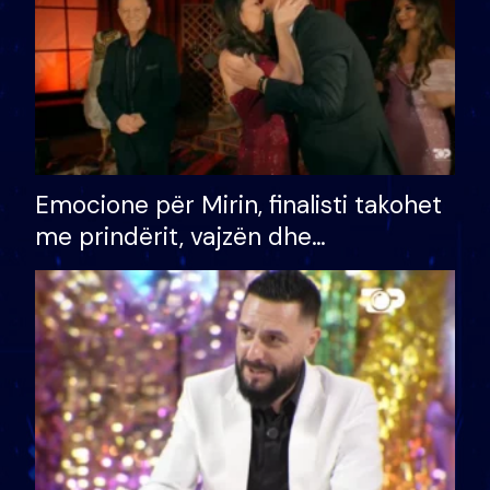
Emocione për Mirin, finalisti takohet
me prindërit, vajzën dhe
bashkëshorten: S’kemi ndonjë letër
divorci apo jo?