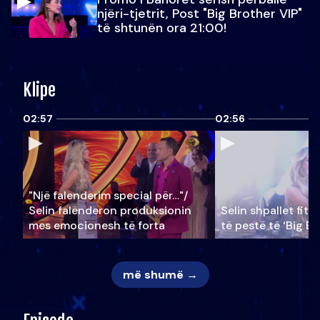
njëri-tjetrit, Post "Big Brother VIP"
të shtunën ora 21:00!
Klipe
02:57
02:56
"Një falenderim special për…"/
Selin falënderon produksionin
Selin shpallet fitu
mes emocionesh të forta
të pestë të ‘Big Br
më shumë →