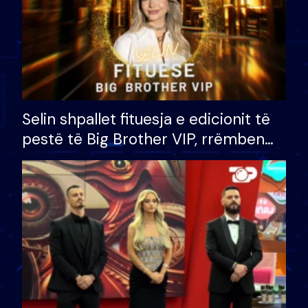
Selin shpallet fituesja e edicionit të
pestë të Big Brother VIP, rrëmben
çmimin e madh prej 100 mijë eurosh