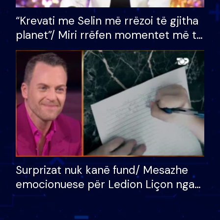
“Krevati me Selin më rrëzoi të gjitha
planet”/ Miri rrëfen momentet më të
bukura në shtëpinë e BB VIP: Do më
mungojë zilja e mëngjesit kur…
Surprizat nuk kanë fund/ Mesazhe
emocionuese për Ledion Liçon nga
nëna dhe fëmijët e tij, moderatori
nuk i mban dot lotët: Nuk meritoj…