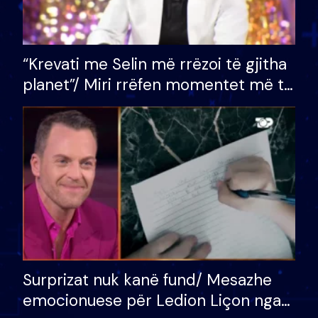
“Krevati me Selin më rrëzoi të gjitha
planet”/ Miri rrëfen momentet më të
bukura në shtëpinë e BB VIP: Do më
mungojë zilja e mëngjesit kur…
Surprizat nuk kanë fund/ Mesazhe
emocionuese për Ledion Liçon nga