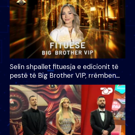
Selin shpallet fituesja e edicionit të
pestë të Big Brother VIP, rrëmben
çmimin e madh prej 100 mijë eurosh