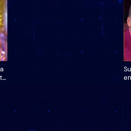
dhe humb mundësinë
të fituar çmimin e m
ha
Su
të
em
më
në
nu