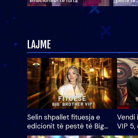
emocionesh të forta
pestë të 
LAJME
Selin shpallet fituesja e
Vendi 
edicionit të pestë të Big
VIP 5, 
Brother VIP, rrëmben
radhës