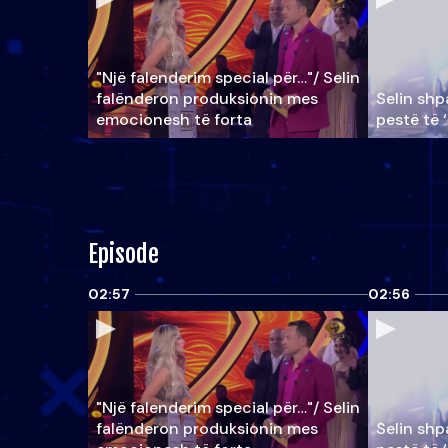
"Një falenderim special për…"/ Selin
falënderon produksionin mes
Selin shpa
emocionesh të forta
pestë të 
Episode
02:57
02:56
"Një falenderim special për…"/ Selin
falënderon produksionin mes
Selin shpa