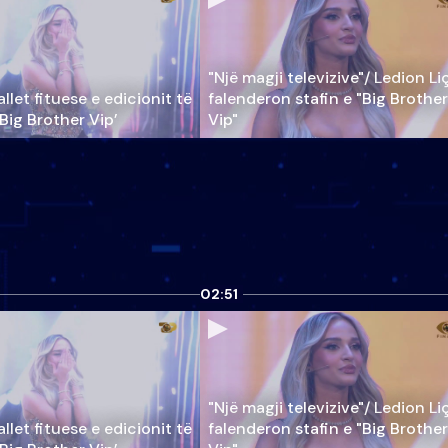
"Një magji televizive"/ Ledion Li
llet fituese e edicionit të
falenderon stafin e "Big Brother
‘Big Brother Vip’
Vip"
02:51
"Një magji televizive"/ Ledion Li
llet fituese e edicionit të
falenderon stafin e "Big Brother