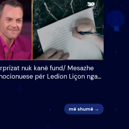
 për
S’kemi ndonjë letër divorci
adh
apo jo?
rprizat nuk kanë fund/ Mesazhe
ocionuese për Ledion Liçon nga
na dhe fëmijët e tij, moderatori
k i mban dot lotët: Nuk meritoj…
më shumë →