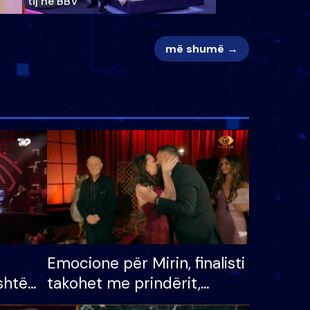
tij në BBV
më shumë →
Emocione për Mirin, finalisti
shtë
takohet me prindërit,
tëpinë
vajzën dhe bashkëshorten: