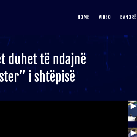
HOME
VIDEO
BANORË
ët duhet të ndajnë
ter” i shtëpisë