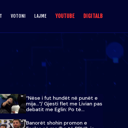
YOUTUBE
DIGITALB
T
VOTONI
LAJME
“Nëse i fut hundët në punët e
mija…”/ Gjesti flet me Livian pas
debatit me Eglin: Po të
paralajmëroj
Banorët shohin promon e