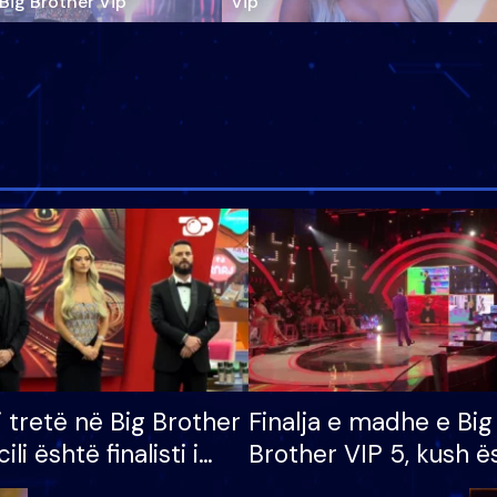
‘Big Brother Vip’
Vip"
i tretë në Big Brother
Finalja e madhe e Big
cili është finalisti i
Brother VIP 5, kush ë
 që lë shtëpinë
banori i parë që lë sh