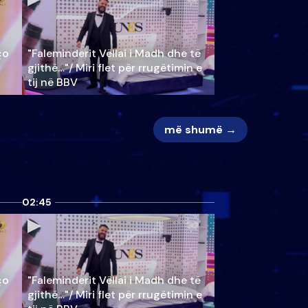
ço
"Faleminderit Vëllai i Madh dhe të
gjithë…"/ Miri flet për rrugëtimin e
tij në BBV
më shumë →
02:45
ço
"Faleminderit Vëllai i Madh dhe të
gjithë…"/ Miri flet për rrugëtimin e