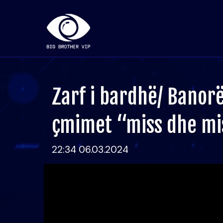
Zarf i bardhë/ Banor
çmimet “miss dhe mis
22:34 06.03.2024