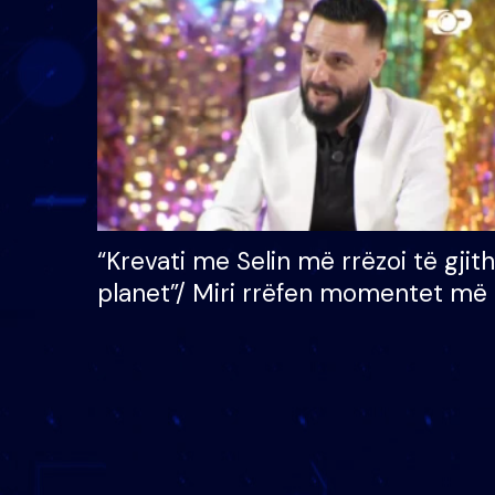
çmimin e madh prej 100
mijë eurosh
“Krevati me Selin më rrëzoi të gjit
planet”/ Miri rrëfen momentet më 
bukura në shtëpinë e BB VIP: Do 
mungojë zilja e mëngjesit kur…