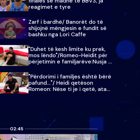
finales së madhe të BBV3, ja
reagimet e tyre
Zarf i bardhë/ Banorët do të
shijojnë mëngjesin e fundit së
bashku nga Lori Caffe
"Duhet të kesh limite ku prek,
mos lëndo"/Romeo-Heidit për
përjetimin e familjarëve:Nusja e
Julit…
"Përdorimi i familjes është bërë
pafund…"/ Heidi qetëson
Romeon: Nëse ti je i qetë, ata
qetësohen
02:45