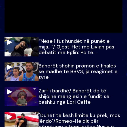
“Nëse i fut hundët në punët e
mija…”/ Gjesti flet me Livian pas
debatit me Eglin: Po të
paralajmëroj
Banorët shohin promon e finales
së madhe të BBV3, ja reagimet e
tyre
Zarf i bardhë/ Banorët do të
shijojnë mëngjesin e fundit së
bashku nga Lori Caffe
"Duhet të kesh limite ku prek, mos
lëndo"/Romeo-Heidit për
përjetimin e familjarëve:Nusja e