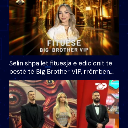
Selin shpallet fituesja e edicionit të
pestë të Big Brother VIP, rrëmben
çmimin e madh prej 100 mijë eurosh