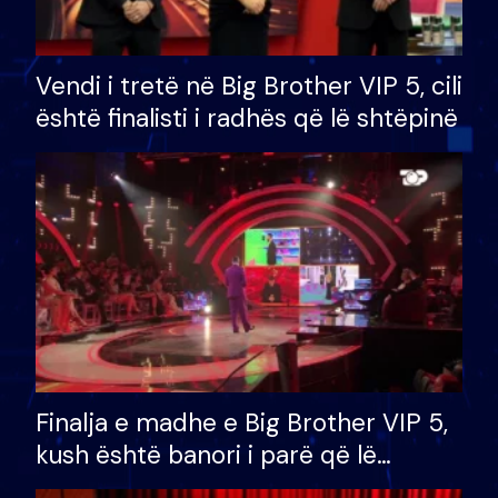
Vendi i tretë në Big Brother VIP 5, cili
është finalisti i radhës që lë shtëpinë
Finalja e madhe e Big Brother VIP 5,
kush është banori i parë që lë
shtëpinë dhe humb mundësinë për