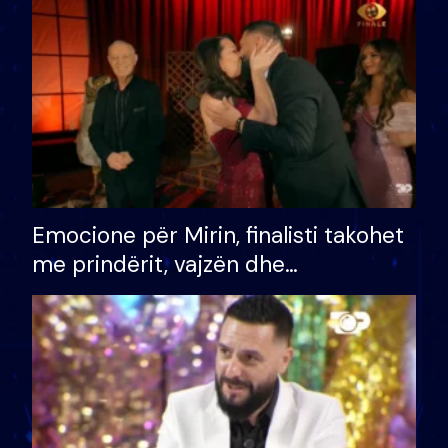
të fituar çmimin e madh
Emocione për Mirin, finalisti takohet
me prindërit, vajzën dhe
bashkëshorten: S’kemi ndonjë letër
divorci apo jo?