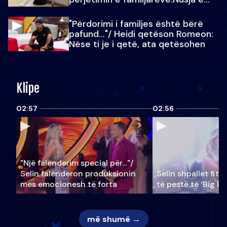
Julit…
"Përdorimi i familjes është bërë
pafund…"/ Heidi qetëson Romeon:
Nëse ti je i qetë, ata qetësohen
Klipe
02:57
02:56
"Një falenderim special për…"/
Selin falënderon produksionin
Selin shpallet fitu
mes emocionesh të forta
të pestë të ‘Big Br
më shumë →