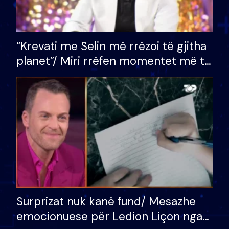
“Krevati me Selin më rrëzoi të gjitha
planet”/ Miri rrëfen momentet më të
bukura në shtëpinë e BB VIP: Do më
mungojë zilja e mëngjesit kur…
Surprizat nuk kanë fund/ Mesazhe
emocionuese për Ledion Liçon nga