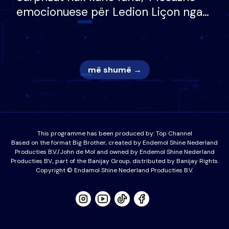
emocionuese për Ledion Liçon nga
nëna dhe fëmijët e tij, moderatori
nuk i mban dot lotët: Nuk meritoj…
më shumë →
This programme has been produced by:
Top Channel
Based on the format Big Brother, created by Endemol Shine Nederland
Producties B.V./John de Mol and owned by Endemol Shine Nederland
Producties BV., part of the Banijay Group, distributed by Banijay Rights.
Copyright © Endamol Shine Nederland Producties B.V.