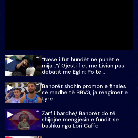
“Nëse i fut hundët në punët e
mija…”/ Gjesti flet me Livian pas
debatit me Eglin: Po të
paralajmëroj
Banorët shohin promon e finales
së madhe të BBV3, ja reagimet e
tyre
Zarf i bardhë/ Banorët do të
shijojnë mëngjesin e fundit së
bashku nga Lori Caffe