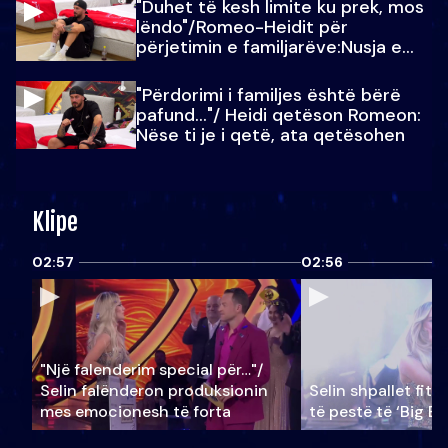
"Duhet të kesh limite ku prek, mos
lëndo"/Romeo-Heidit për
përjetimin e familjarëve:Nusja e
Julit…
"Përdorimi i familjes është bërë
pafund…"/ Heidi qetëson Romeon:
Nëse ti je i qetë, ata qetësohen
Klipe
02:57
02:56
"Një falenderim special për…"/
Selin falënderon produksionin
Selin shpallet fitu
mes emocionesh të forta
të pestë të ‘Big Br