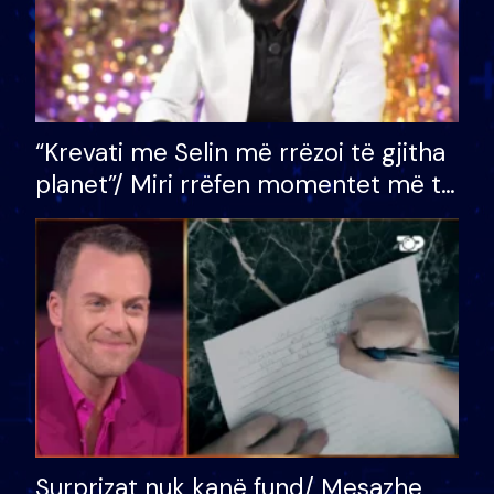
“Krevati me Selin më rrëzoi të gjitha
planet”/ Miri rrëfen momentet më të
bukura në shtëpinë e BB VIP: Do më
mungojë zilja e mëngjesit kur…
Surprizat nuk kanë fund/ Mesazhe