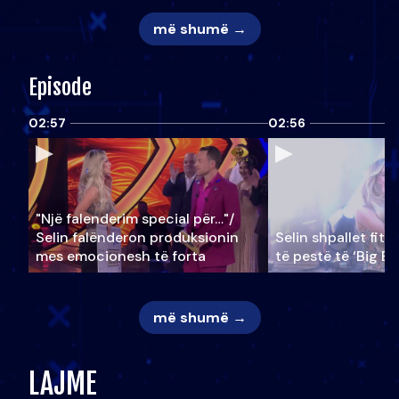
më shumë →
Episode
02:57
02:56
"Një falenderim special për…"/
Selin falënderon produksionin
Selin shpallet fitu
mes emocionesh të forta
të pestë të ‘Big Br
më shumë →
LAJME