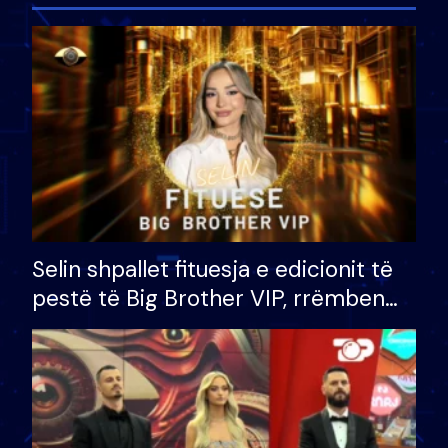
Selin shpallet fituesja e edicionit të
pestë të Big Brother VIP, rrëmben
çmimin e madh prej 100 mijë eurosh