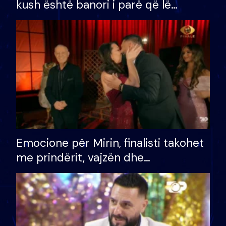
kush është banori i parë që lë
shtëpinë dhe humb mundësinë për
të fituar çmimin e madh
Emocione për Mirin, finalisti takohet
me prindërit, vajzën dhe
bashkëshorten: S’kemi ndonjë letër
divorci apo jo?