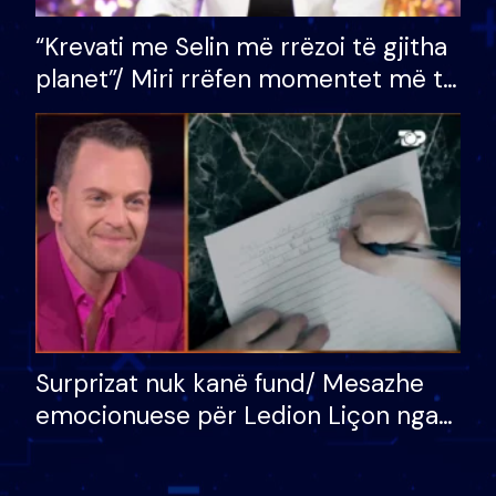
“Krevati me Selin më rrëzoi të gjitha
planet”/ Miri rrëfen momentet më të
bukura në shtëpinë e BB VIP: Do më
mungojë zilja e mëngjesit kur…
Surprizat nuk kanë fund/ Mesazhe
emocionuese për Ledion Liçon nga
nëna dhe fëmijët e tij, moderatori
nuk i mban dot lotët: Nuk meritoj…