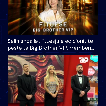
Selin shpallet fituesja e edicionit të
pestë të Big Brother VIP, rrëmben
çmimin e madh prej 100 mijë eurosh