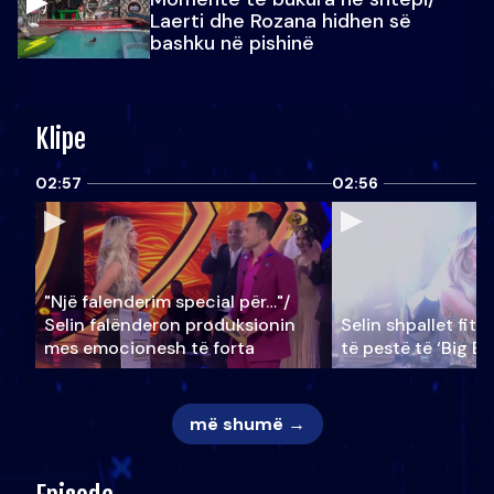
Laerti dhe Rozana hidhen së
bashku në pishinë
Klipe
02:57
02:56
"Një falenderim special për…"/
Selin falënderon produksionin
Selin shpallet fitu
mes emocionesh të forta
të pestë të ‘Big Br
më shumë →