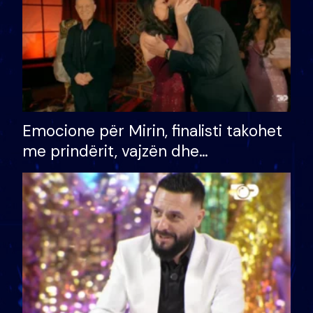
Emocione për Mirin, finalisti takohet
me prindërit, vajzën dhe
bashkëshorten: S’kemi ndonjë letër
divorci apo jo?