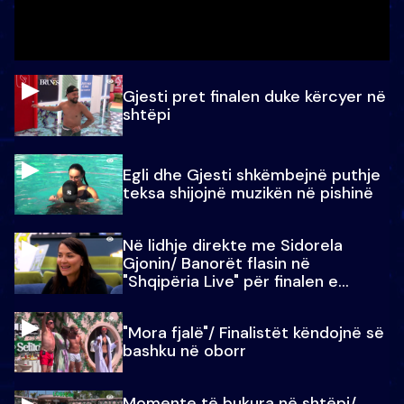
Gjesti pret finalen duke kërcyer në
shtëpi
Egli dhe Gjesti shkëmbejnë puthje
teksa shijojnë muzikën në pishinë
Në lidhje direkte me Sidorela
Gjonin/ Banorët flasin në
"Shqipëria Live" për finalen e
madhe
"Mora fjalë"/ Finalistët këndojnë së
bashku në oborr
Momente të bukura në shtëpi/