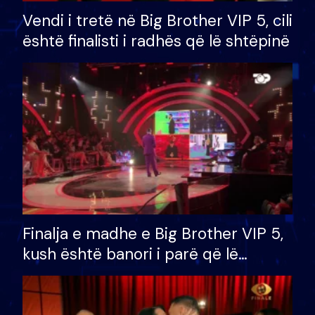
Vendi i tretë në Big Brother VIP 5, cili
është finalisti i radhës që lë shtëpinë
Finalja e madhe e Big Brother VIP 5,
kush është banori i parë që lë
shtëpinë dhe humb mundësinë për
të fituar çmimin e madh