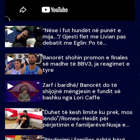
“Nëse i fut hundët në punët e
mija…”/ Gjesti flet me Livian pas
debatit me Eglin: Po të
paralajmëroj
Banorët shohin promon e finales
së madhe të BBV3, ja reagimet e
tyre
Zarf i bardhë/ Banorët do të
shijojnë mëngjesin e fundit së
bashku nga Lori Caffe
"Duhet të kesh limite ku prek, mos
lëndo"/Romeo-Heidit për
përjetimin e familjarëve:Nusja e
Julit…
"Përdorimi i familjes është bërë