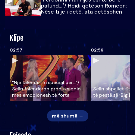
pafund…"/ Heidi qetëson Romeon:
Nëse ti je i qetë, ata qetësohen
Klipe
02:57
02:56
"Një falenderim special për…"/
Selin falënderon produksionin
Selin shpallet fitu
mes emocionesh të forta
të pestë të ‘Big Br
më shumë →