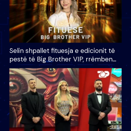
Selin shpallet fituesja e edicionit të
pestë të Big Brother VIP, rrëmben
çmimin e madh prej 100 mijë eurosh