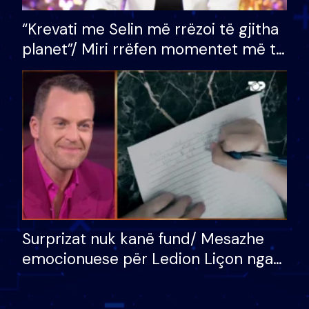
“Krevati me Selin më rrëzoi të gjitha
planet”/ Miri rrëfen momentet më të
bukura në shtëpinë e BB VIP: Do më
mungojë zilja e mëngjesit kur…
Surprizat nuk kanë fund/ Mesazhe
emocionuese për Ledion Liçon nga
nëna dhe fëmijët e tij, moderatori
nuk i mban dot lotët: Nuk meritoj…