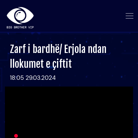
Zarf i bardhë/ Erjola ndan
llokumet e çiftit
18:05 29.03.2024