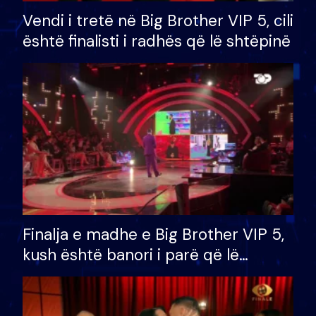
Vendi i tretë në Big Brother VIP 5, cili
është finalisti i radhës që lë shtëpinë
Finalja e madhe e Big Brother VIP 5,
kush është banori i parë që lë
shtëpinë dhe humb mundësinë për
të fituar çmimin e madh