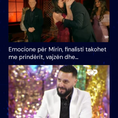
Emocione për Mirin, finalisti takohet
me prindërit, vajzën dhe
bashkëshorten: S’kemi ndonjë letër
divorci apo jo?