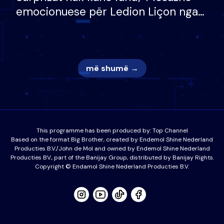
emocionuese për Ledion Liçon nga
nëna dhe fëmijët e tij, moderatori
nuk i mban dot lotët: Nuk meritoj…
më shumë →
This programme has been produced by:
Top Channel
Based on the format Big Brother, created by Endemol Shine Nederland
Producties B.V./John de Mol and owned by Endemol Shine Nederland
Producties BV., part of the Banijay Group, distributed by Banijay Rights.
Copyright © Endamol Shine Nederland Producties B.V.