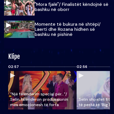
"Mora fjalë"/ Finalistët këndojnë së
bashku në oborr
Momente të bukura në shtëpi/
Laerti dhe Rozana hidhen së
bashku në pishinë
Klipe
02:57
02:56
"Një falenderim special për…"/
Selin falënderon produksionin
Selin shpallet fitu
mes emocionesh të forta
të pestë të ‘Big Br