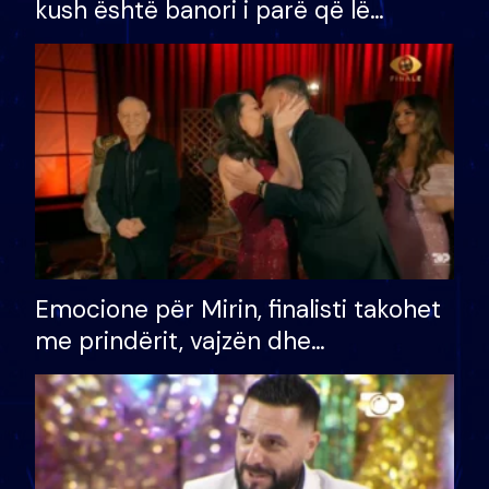
kush është banori i parë që lë
shtëpinë dhe humb mundësinë për
të fituar çmimin e madh
Emocione për Mirin, finalisti takohet
me prindërit, vajzën dhe
bashkëshorten: S’kemi ndonjë letër
divorci apo jo?