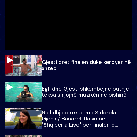
Gjesti pret finalen duke kërcyer në
shtëpi
Egli dhe Gjesti shkëmbejnë puthje
teksa shijojnë muzikën në pishinë
Në lidhje direkte me Sidorela
Gjonin/ Banorët flasin në
"Shqipëria Live" për finalen e
madhe