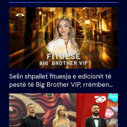
Selin shpallet fituesja e edicionit të
pestë të Big Brother VIP, rrëmben
çmimin e madh prej 100 mijë eurosh