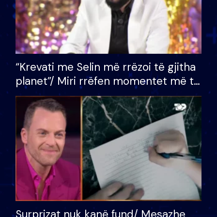
“Krevati me Selin më rrëzoi të gjitha
planet”/ Miri rrëfen momentet më të
bukura në shtëpinë e BB VIP: Do më
mungojë zilja e mëngjesit kur…
Surprizat nuk kanë fund/ Mesazhe