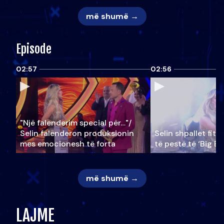
më shumë →
Episode
02:57
02:56
"Një falenderim special për…"/
Selin falënderon produksionin
Selin shpallet fitu
mes emocionesh të forta
të pestë të ‘Big Br
më shumë →
LAJME