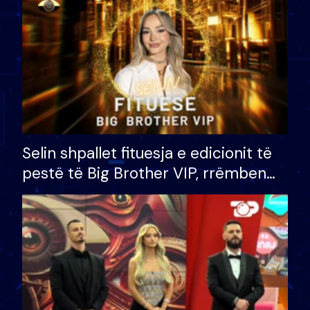
Selin shpallet fituesja e edicionit të
pestë të Big Brother VIP, rrëmben
çmimin e madh prej 100 mijë eurosh