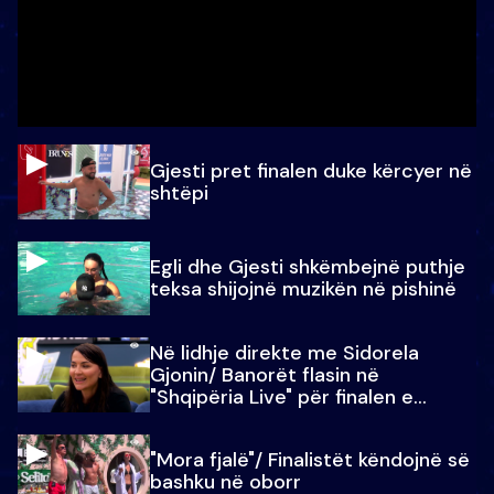
Gjesti pret finalen duke kërcyer në
shtëpi
Egli dhe Gjesti shkëmbejnë puthje
teksa shijojnë muzikën në pishinë
Në lidhje direkte me Sidorela
Gjonin/ Banorët flasin në
"Shqipëria Live" për finalen e
madhe
"Mora fjalë"/ Finalistët këndojnë së
bashku në oborr