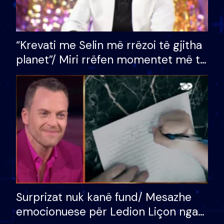
“Krevati me Selin më rrëzoi të gjitha
planet”/ Miri rrëfen momentet më të
bukura në shtëpinë e BB VIP: Do më
mungojë zilja e mëngjesit kur…
Surprizat nuk kanë fund/ Mesazhe
emocionuese për Ledion Liçon nga