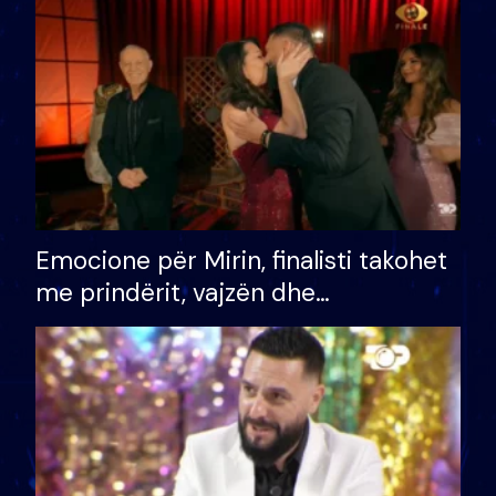
të fituar çmimin e madh
Emocione për Mirin, finalisti takohet
me prindërit, vajzën dhe
bashkëshorten: S’kemi ndonjë letër
divorci apo jo?