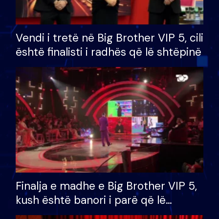
Vendi i tretë në Big Brother VIP 5, cili
është finalisti i radhës që lë shtëpinë
Finalja e madhe e Big Brother VIP 5,
kush është banori i parë që lë
shtëpinë dhe humb mundësinë për