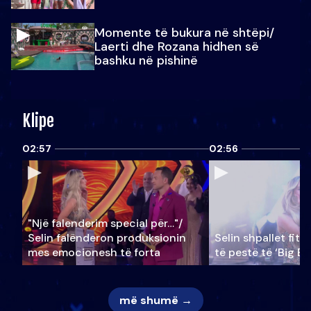
Momente të bukura në shtëpi/
Laerti dhe Rozana hidhen së
bashku në pishinë
Klipe
02:57
02:56
"Një falenderim special për…"/
Selin falënderon produksionin
Selin shpallet fitu
mes emocionesh të forta
të pestë të ‘Big Br
më shumë →