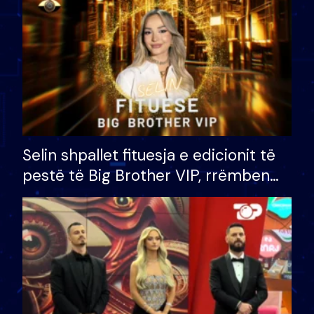
Selin shpallet fituesja e edicionit të
pestë të Big Brother VIP, rrëmben
çmimin e madh prej 100 mijë eurosh