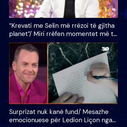
“Krevati me Selin më rrëzoi të gjitha
planet”/ Miri rrëfen momentet më të
bukura në shtëpinë e BB VIP: Do më
mungojë zilja e mëngjesit kur…
Surprizat nuk kanë fund/ Mesazhe
emocionuese për Ledion Liçon nga