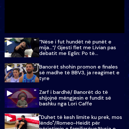
“Nëse i fut hundët në punët e
mija…”/ Gjesti flet me Livian pas
debatit me Eglin: Po të
paralajmëroj
Banorët shohin promon e finales
së madhe të BBV3, ja reagimet e
tyre
Zarf i bardhë/ Banorët do të
shijojnë mëngjesin e fundit së
bashku nga Lori Caffe
"Duhet të kesh limite ku prek, mos
lëndo"/Romeo-Heidit për
përjetimin e familjarëve:Nusja e