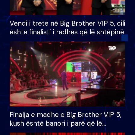
Vendi i tretë në Big Brother VIP 5, cili
është finalisti i radhës që lë shtëpinë
Finalja e madhe e Big Brother VIP 5,
kush është banori i parë që lë
shtëpinë dhe humb mundësinë për