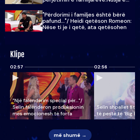
Julit…
"Përdorimi i familjes është bërë
pafund…"/ Heidi qetëson Romeon:
Nëse ti je i qetë, ata qetësohen
Klipe
02:57
02:56
"Një falenderim special për…"/
Selin falënderon produksionin
Selin shpallet fitu
mes emocionesh të forta
të pestë të ‘Big Br
më shumë →