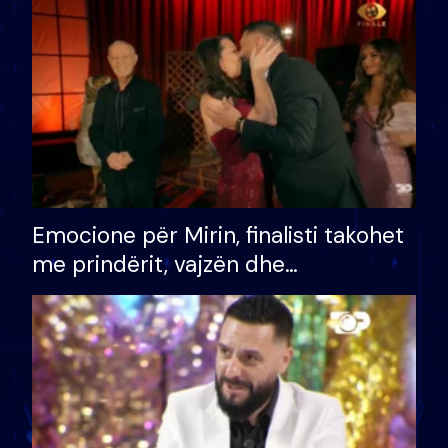
të fituar çmimin e madh
Emocione për Mirin, finalisti takohet
me prindërit, vajzën dhe
bashkëshorten: S’kemi ndonjë letër
divorci apo jo?