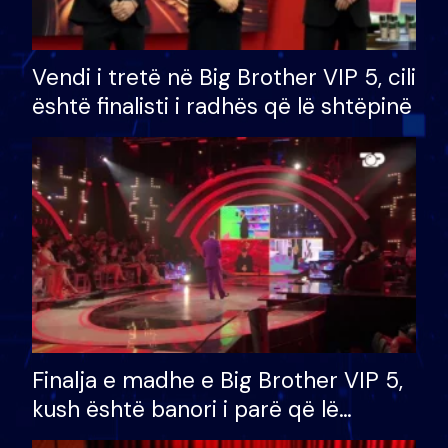
Vendi i tretë në Big Brother VIP 5, cili
është finalisti i radhës që lë shtëpinë
Finalja e madhe e Big Brother VIP 5,
kush është banori i parë që lë
shtëpinë dhe humb mundësinë për