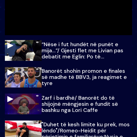
“Nëse i fut hundët në punët e
mija…”/ Gjesti flet me Livian pas
debatit me Eglin: Po të
paralajmëroj
Banorët shohin promon e finales
së madhe të BBV3, ja reagimet e
tyre
Zarf i bardhë/ Banorët do të
shijojnë mëngjesin e fundit së
bashku nga Lori Caffe
"Duhet të kesh limite ku prek, mos
lëndo"/Romeo-Heidit për
përjetimin e familjarëve:Nusja e