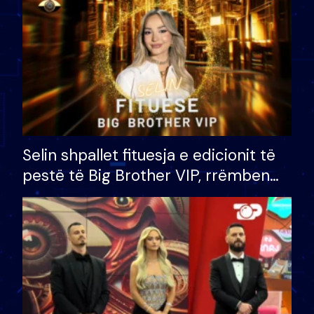
Selin shpallet fituesja e edicionit të
pestë të Big Brother VIP, rrëmben
çmimin e madh prej 100 mijë eurosh