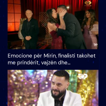
të fituar çmimin e madh
Emocione për Mirin, finalisti takohet
me prindërit, vajzën dhe
bashkëshorten: S’kemi ndonjë letër
divorci apo jo?