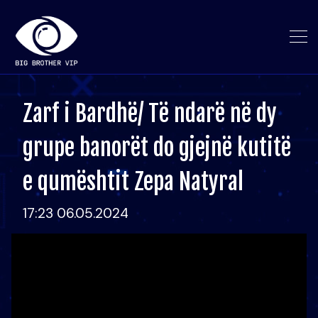
Zarf i Bardhë/ Të ndarë në dy
grupe banorët do gjejnë kutitë
e qumështit Zepa Natyral
17:23 06.05.2024