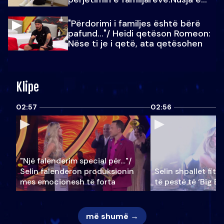
Julit…
"Përdorimi i familjes është bërë
pafund…"/ Heidi qetëson Romeon:
Nëse ti je i qetë, ata qetësohen
Klipe
02:57
02:56
"Një falenderim special për…"/
Selin falënderon produksionin
Selin shpallet fitu
mes emocionesh të forta
të pestë të ‘Big Br
më shumë →