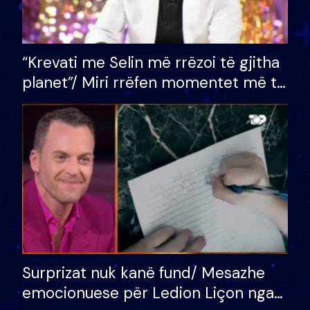
“Krevati me Selin më rrëzoi të gjitha
planet”/ Miri rrëfen momentet më të
bukura në shtëpinë e BB VIP: Do më
mungojë zilja e mëngjesit kur…
Surprizat nuk kanë fund/ Mesazhe
emocionuese për Ledion Liçon nga