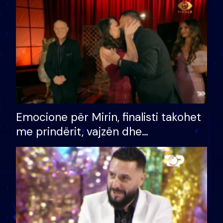
të fituar çmimin e madh
Emocione për Mirin, finalisti takohet
me prindërit, vajzën dhe
bashkëshorten: S’kemi ndonjë letër
divorci apo jo?