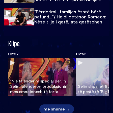
Julit…
"Përdorimi i familjes është bërë
pafund…"/ Heidi qetëson Romeon:
Nëse ti je i qetë, ata qetësohen
Klipe
02:57
02:56
"Një falenderim special për…"/
Selin falënderon produksionin
Selin shpallet fitu
mes emocionesh të forta
të pestë të ‘Big Br
më shumë →