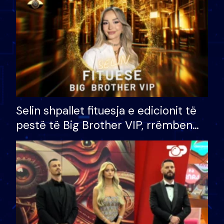
Selin shpallet fituesja e edicionit të
pestë të Big Brother VIP, rrëmben
çmimin e madh prej 100 mijë eurosh