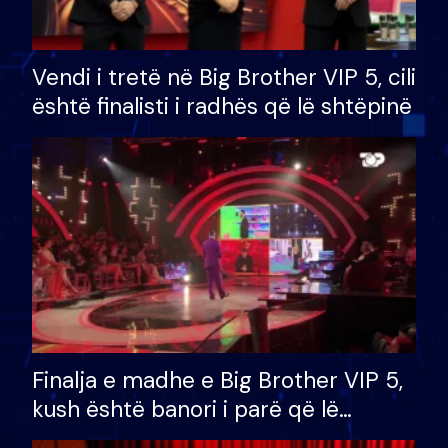
Vendi i tretë në Big Brother VIP 5, cili
është finalisti i radhës që lë shtëpinë
Finalja e madhe e Big Brother VIP 5,
kush është banori i parë që lë
shtëpinë dhe humb mundësinë për