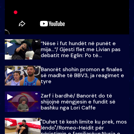
“Nëse i fut hundët në punët e
mija…”/ Gjesti flet me Livian pas
debatit me Eglin: Po të
paralajmëroj
Banorët shohin promon e finales
së madhe të BBV3, ja reagimet e
tyre
Zarf i bardhë/ Banorët do të
shijojnë mëngjesin e fundit së
bashku nga Lori Caffe
"Duhet të kesh limite ku prek, mos
lëndo"/Romeo-Heidit për
përjetimin e familjarëve:Nusja e