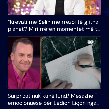
“Krevati me Selin më rrëzoi të gjitha
planet”/ Miri rrëfen momentet më të
bukura në shtëpinë e BB VIP: Do më
mungojë zilja e mëngjesit kur…
Surprizat nuk kanë fund/ Mesazhe
emocionuese për Ledion Liçon nga