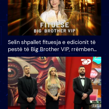
Selin shpallet fituesja e edicionit të
pestë të Big Brother VIP, rrëmben
çmimin e madh prej 100 mijë eurosh