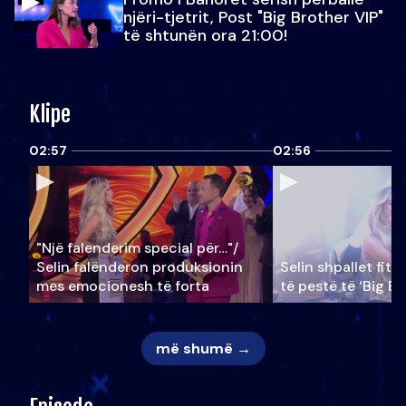
njëri-tjetrit, Post "Big Brother VIP"
të shtunën ora 21:00!
Klipe
02:57
02:56
"Një falenderim special për…"/
Selin falënderon produksionin
Selin shpallet fitu
mes emocionesh të forta
të pestë të ‘Big Br
më shumë →