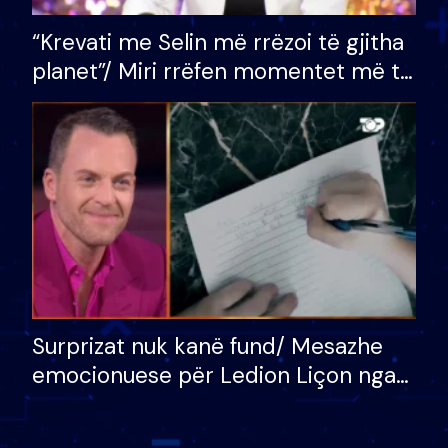
“Krevati me Selin më rrëzoi të gjitha
planet”/ Miri rrëfen momentet më të
bukura në shtëpinë e BB VIP: Do më
mungojë zilja e mëngjesit kur…
Surprizat nuk kanë fund/ Mesazhe
emocionuese për Ledion Liçon nga
nëna dhe fëmijët e tij, moderatori
nuk i mban dot lotët: Nuk meritoj…