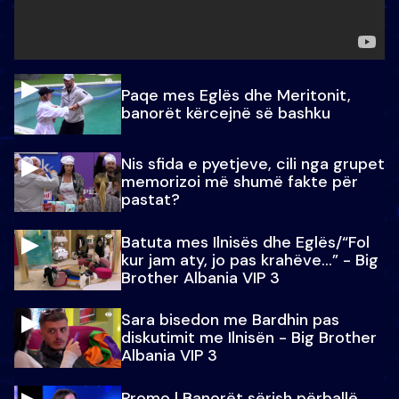
Paqe mes Eglës dhe Meritonit,
banorët kërcejnë së bashku
Nis sfida e pyetjeve, cili nga grupet
memorizoi më shumë fakte për
pastat?
Batuta mes Ilnisës dhe Eglës/“Fol
kur jam aty, jo pas krahëve…” - Big
Brother Albania VIP 3
Sara bisedon me Bardhin pas
diskutimit me Ilnisën - Big Brother
Albania VIP 3
Promo l Banorët sërish përballë