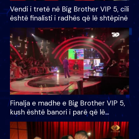
Vendi i tretë në Big Brother VIP 5, cili
është finalisti i radhës që lë shtëpinë
Finalja e madhe e Big Brother VIP 5,
kush është banori i parë që lë
shtëpinë dhe humb mundësinë për
të fituar çmimin e madh