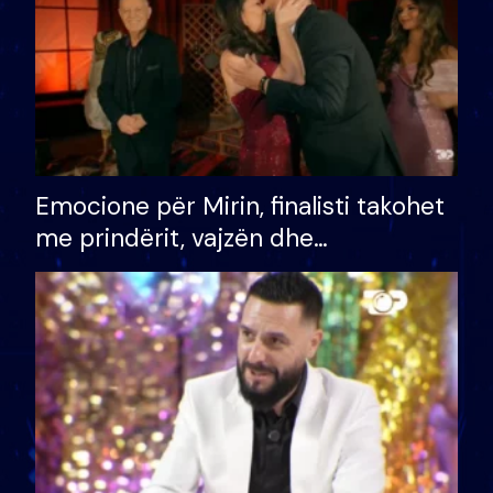
Emocione për Mirin, finalisti takohet
me prindërit, vajzën dhe
bashkëshorten: S’kemi ndonjë letër
divorci apo jo?