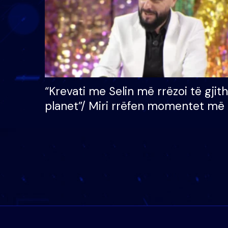
“Krevati me Selin më rrëzoi të gjit
planet”/ Miri rrëfen momentet më 
bukura në shtëpinë e BB VIP: Do 
mungojë zilja e mëngjesit kur…