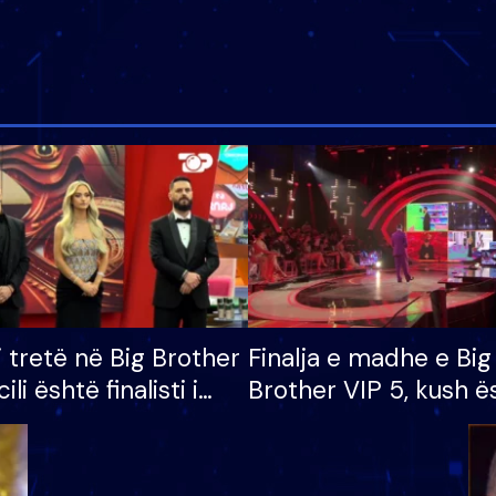
i tretë në Big Brother
Finalja e madhe e Big
cili është finalisti i
Brother VIP 5, kush ë
 që lë shtëpinë
banori i parë që lë sh
dhe humb mundësinë
të fituar çmimin e m