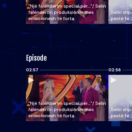
"Një falenderim special për…"/ Selin
falënderon produksionin mes
Selin shpa
emocionesh të forta
pestë të 
Episode
02:57
02:56
"Një falenderim special për…"/ Selin
falënderon produksionin mes
Selin shpa
emocionesh të forta
pestë të 