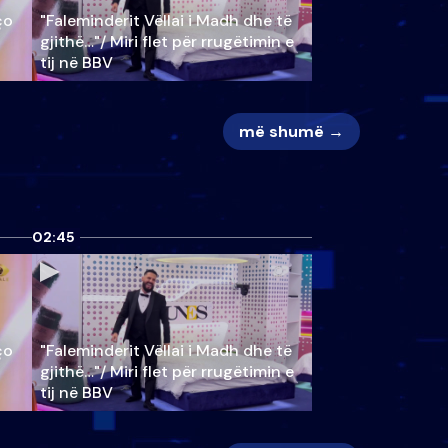
ço
"Faleminderit Vëllai i Madh dhe të
gjithë…"/ Miri flet për rrugëtimin e
tij në BBV
më shumë →
02:45
ço
"Faleminderit Vëllai i Madh dhe të
gjithë…"/ Miri flet për rrugëtimin e
tij në BBV