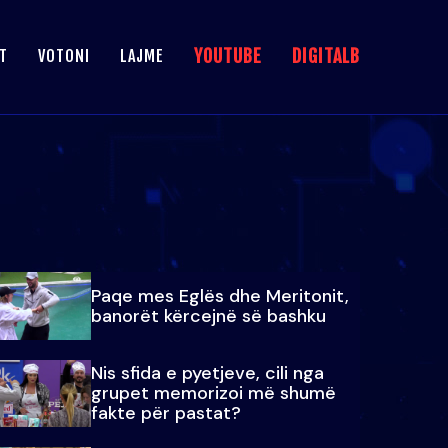
YOUTUBE
DIGITALB
T
VOTONI
LAJME
Paqe mes Eglës dhe Meritonit,
banorët kërcejnë së bashku
Nis sfida e pyetjeve, cili nga
grupet memorizoi më shumë
fakte për pastat?