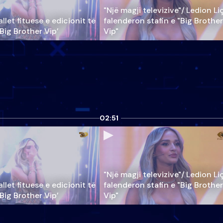
"Një magji televizive"/ Ledion Li
llet fituese e edicionit të
falenderon stafin e "Big Brother
‘Big Brother Vip’
Vip"
02:51
"Një magji televizive"/ Ledion Li
llet fituese e edicionit të
falenderon stafin e "Big Brother
‘Big Brother Vip’
Vip"