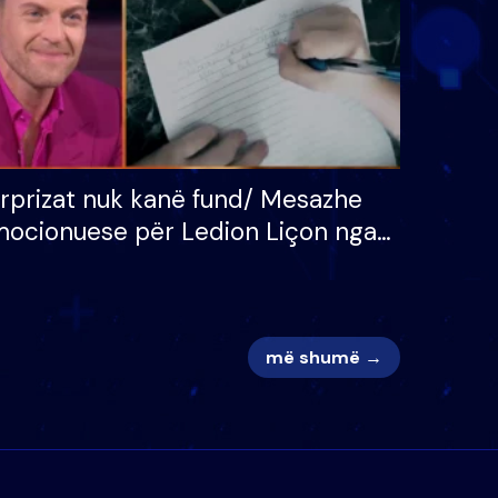
rprizat nuk kanë fund/ Mesazhe
ocionuese për Ledion Liçon nga
na dhe fëmijët e tij, moderatori
k i mban dot lotët: Nuk meritoj…
më shumë →