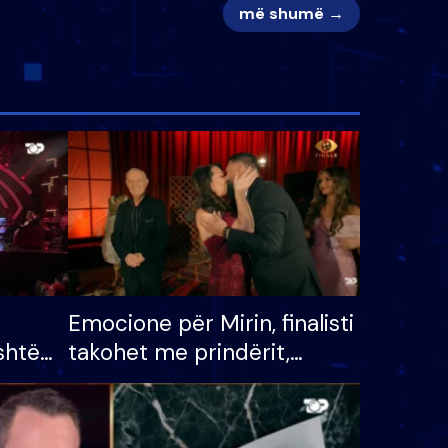
më shumë →
Emocione për Mirin, finalisti
shtë
takohet me prindërit,
tëpinë
vajzën dhe bashkëshorten:
 për
S’kemi ndonjë letër divorci
adh
apo jo?