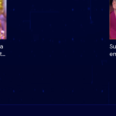
ha
Su
të
em
më
në
nu