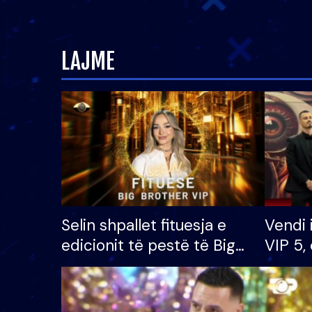
LAJME
Selin shpallet fituesja e
Vendi 
edicionit të pestë të Big
VIP 5, 
Brother VIP, rrëmben
radhës
çmimin e madh prej 100
mijë eurosh