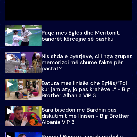
Paqe mes Eglës dhe Meritonit,
banorët kërcejnë së bashku
Nis sfida e pyetjeve, cili nga grupet
memorizoi më shumë fakte për
pastat?
Batuta mes Ilnisës dhe Eglës/“Fol
kur jam aty, jo pas krahëve…” - Big
Brother Albania VIP 3
Sara bisedon me Bardhin pas
diskutimit me Ilnisën - Big Brother
Albania VIP 3
Promo l Banorët sërish përballë