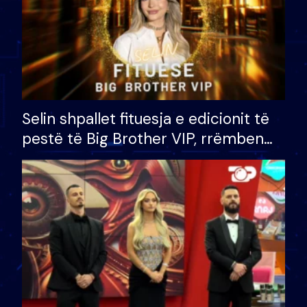
Selin shpallet fituesja e edicionit të
pestë të Big Brother VIP, rrëmben
çmimin e madh prej 100 mijë eurosh