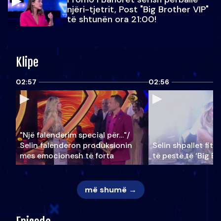
njëri-tjetrit, Post "Big Brother VIP"
të shtunën ora 21:00!
Klipe
02:57
02:56
"Një falenderim special për…"/
Selin falënderon produksionin
Selin shpallet fitu
mes emocionesh të forta
të pestë të ‘Big Br
më shumë →