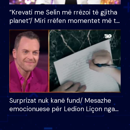
“Krevati me Selin më rrëzoi të gjitha
planet”/ Miri rrëfen momentet më të
bukura në shtëpinë e BB VIP: Do më
mungojë zilja e mëngjesit kur…
Surprizat nuk kanë fund/ Mesazhe
emocionuese për Ledion Liçon nga
nëna dhe fëmijët e tij, moderatori
nuk i mban dot lotët: Nuk meritoj…