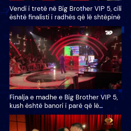
Vendi i tretë në Big Brother VIP 5, cili
është finalisti i radhës që lë shtëpinë
Finalja e madhe e Big Brother VIP 5,
kush është banori i parë që lë
shtëpinë dhe humb mundësinë për
të fituar çmimin e madh