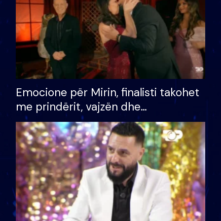
Emocione për Mirin, finalisti takohet
me prindërit, vajzën dhe
bashkëshorten: S’kemi ndonjë letër
divorci apo jo?