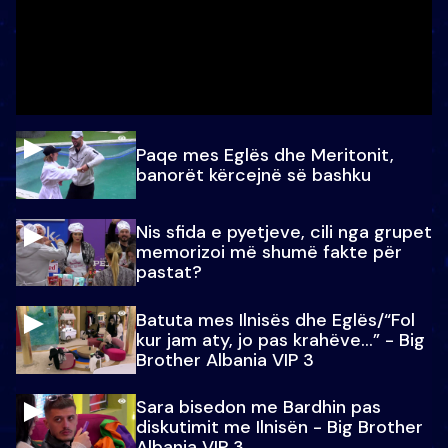
Paqe mes Eglës dhe Meritonit,
banorët kërcejnë së bashku
Nis sfida e pyetjeve, cili nga grupet
memorizoi më shumë fakte për
pastat?
Batuta mes Ilnisës dhe Eglës/“Fol
kur jam aty, jo pas krahëve…” - Big
Brother Albania VIP 3
Sara bisedon me Bardhin pas
diskutimit me Ilnisën - Big Brother
Albania VIP 3