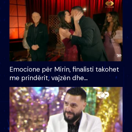
të fituar çmimin e madh
Emocione për Mirin, finalisti takohet
me prindërit, vajzën dhe
bashkëshorten: S’kemi ndonjë letër
divorci apo jo?