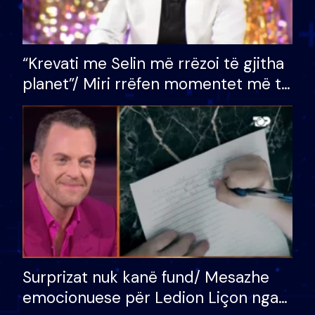
“Krevati me Selin më rrëzoi të gjitha
planet”/ Miri rrëfen momentet më të
bukura në shtëpinë e BB VIP: Do më
mungojë zilja e mëngjesit kur…
Surprizat nuk kanë fund/ Mesazhe
emocionuese për Ledion Liçon nga