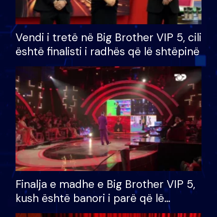
Vendi i tretë në Big Brother VIP 5, cili
është finalisti i radhës që lë shtëpinë
Finalja e madhe e Big Brother VIP 5,
kush është banori i parë që lë
shtëpinë dhe humb mundësinë për