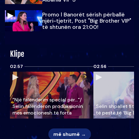
Promo l Banorët sërish përballë
njëri-tjetrit, Post "Big Brother VIP"
të shtunën ora 21:00!
Klipe
02:57
02:56
"Një falenderim special për…"/
Selin falënderon produksionin
Selin shpallet fitu
mes emocionesh të forta
të pestë të ‘Big Br
më shumë →