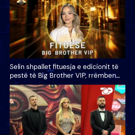
Selin shpallet fituesja e edicionit të
pestë të Big Brother VIP, rrëmben
çmimin e madh prej 100 mijë eurosh