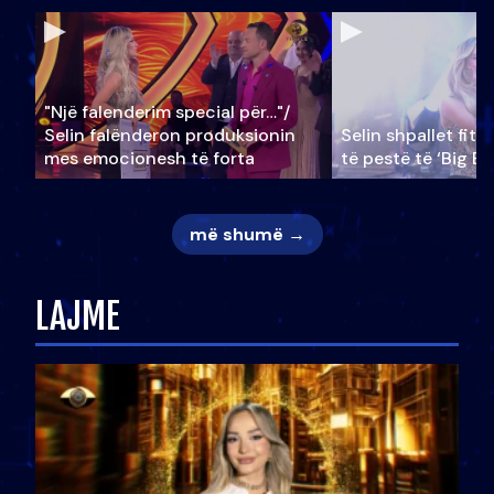
"Një falenderim special për…"/
Selin falënderon produksionin
Selin shpallet fitu
mes emocionesh të forta
të pestë të ‘Big Br
më shumë →
LAJME