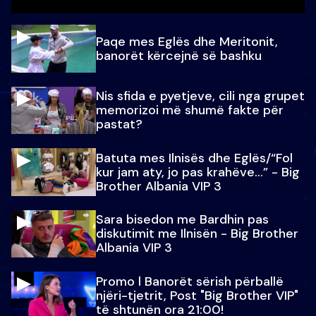
Paqe mes Eglës dhe Meritonit,
banorët kërcejnë së bashku
Nis sfida e pyetjeve, cili nga grupet
memorizoi më shumë fakte për
pastat?
Batuta mes Ilnisës dhe Eglës/“Fol
kur jam aty, jo pas krahëve…” - Big
Brother Albania VIP 3
Sara bisedon me Bardhin pas
diskutimit me Ilnisën - Big Brother
Albania VIP 3
Promo l Banorët sërish përballë
njëri-tjetrit, Post "Big Brother VIP"
të shtunën ora 21:00!