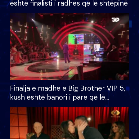
është finalisti i radhës që lë shtëpinë
Finalja e madhe e Big Brother VIP 5,
kush është banori i parë që lë
shtëpinë dhe humb mundësinë për
të fituar çmimin e madh