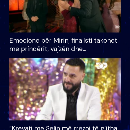
Emocione për Mirin, finalisti takohet
me prindërit, vajzën dhe
bashkëshorten: S’kemi ndonjë letër
divorci apo jo?
“Krevati me Selin më rrëzoi të gjitha