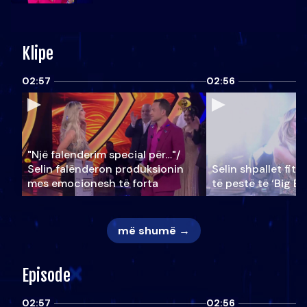
Klipe
02:57
02:56
"Një falenderim special për…"/
Selin falënderon produksionin
Selin shpallet fitu
mes emocionesh të forta
të pestë të ‘Big Br
më shumë →
Episode
02:57
02:56