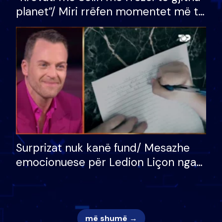
planet”/ Miri rrëfen momentet më të
bukura në shtëpinë e BB VIP: Do më
mungojë zilja e mëngjesit kur…
Surprizat nuk kanë fund/ Mesazhe
emocionuese për Ledion Liçon nga
nëna dhe fëmijët e tij, moderatori
nuk i mban dot lotët: Nuk meritoj…
më shumë →