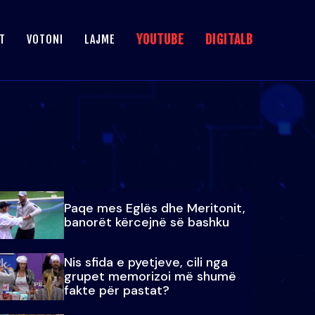
YOUTUBE
DIGITALB
T
VOTONI
LAJME
Paqe mes Eglës dhe Meritonit,
banorët kërcejnë së bashku
Nis sfida e pyetjeve, cili nga
grupet memorizoi më shumë
fakte për pastat?