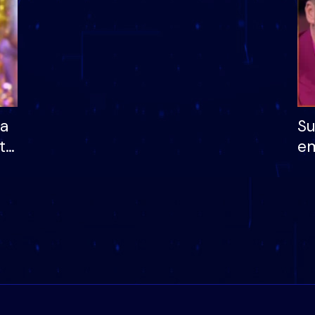
ha
Su
të
em
më
në
nu