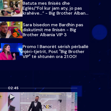
Batuta mes Ilnisës dhe
Eglës/“Fol kur jam aty, jo pas
krahëve…” - Big Brother Albania
VIP 3
Sara bisedon me Bardhin pas
diskutimit me Ilnisën - Big
Brother Albania VIP 3
Promo l Banorët sërish përballë
njëri-tjetrit, Post "Big Brother
VIP" të shtunën ora 21:00!
02:45