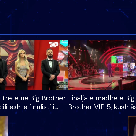
i tretë në Big Brother
Finalja e madhe e Big
cili është finalisti i
Brother VIP 5, kush ë
 që lë shtëpinë
banori i parë që lë sh
dhe humb mundësinë
të fituar çmimin e m