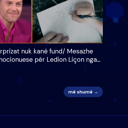
rprizat nuk kanë fund/ Mesazhe
ocionuese për Ledion Liçon nga
na dhe fëmijët e tij, moderatori
k i mban dot lotët: Nuk meritoj…
më shumë →