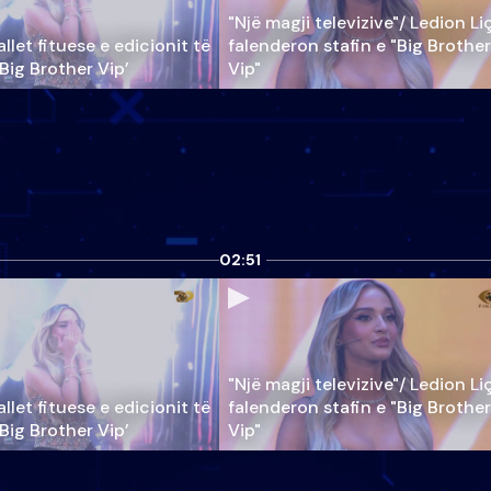
"Një magji televizive"/ Ledion Li
llet fituese e edicionit të
falenderon stafin e "Big Brother
‘Big Brother Vip’
Vip"
02:51
"Një magji televizive"/ Ledion Li
llet fituese e edicionit të
falenderon stafin e "Big Brother
‘Big Brother Vip’
Vip"