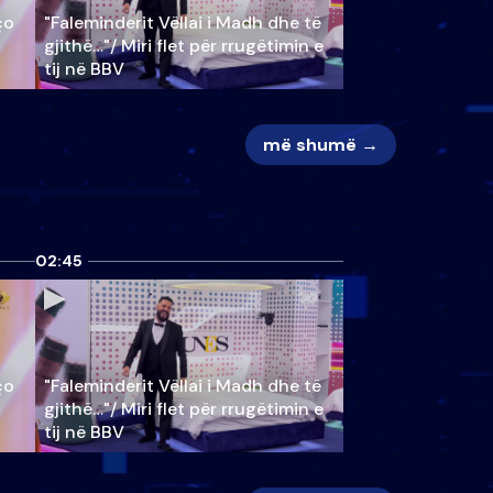
ço
"Faleminderit Vëllai i Madh dhe të
gjithë…"/ Miri flet për rrugëtimin e
tij në BBV
më shumë →
02:45
ço
"Faleminderit Vëllai i Madh dhe të
gjithë…"/ Miri flet për rrugëtimin e
tij në BBV