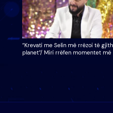
“Krevati me Selin më rrëzoi të gjit
planet”/ Miri rrëfen momentet më 
bukura në shtëpinë e BB VIP: Do 
mungojë zilja e mëngjesit kur…