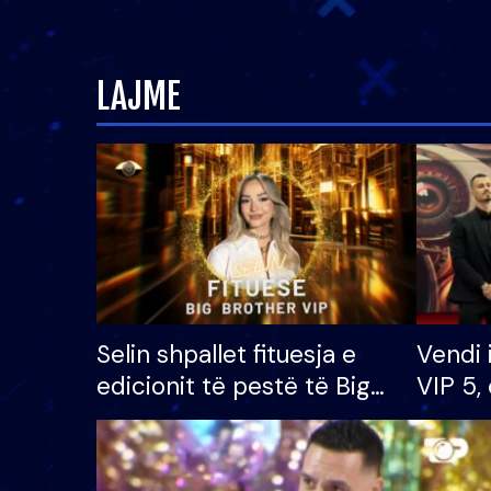
LAJME
Selin shpallet fituesja e
Vendi 
edicionit të pestë të Big
VIP 5, 
Brother VIP, rrëmben
radhës
çmimin e madh prej 100
mijë eurosh