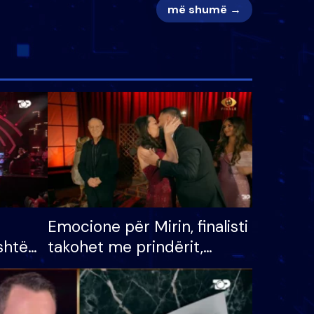
më shumë →
Emocione për Mirin, finalisti
shtë
takohet me prindërit,
tëpinë
vajzën dhe bashkëshorten:
 për
S’kemi ndonjë letër divorci
adh
apo jo?