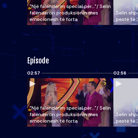
"Një falenderim special për…"/ Selin
falënderon produksionin mes
Selin shpa
emocionesh të forta
pestë të 
Episode
02:57
02:56
"Një falenderim special për…"/ Selin
falënderon produksionin mes
Selin shpa
emocionesh të forta
pestë të 