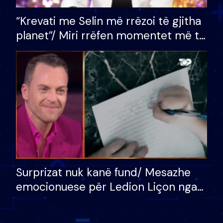
“Krevati me Selin më rrëzoi të gjitha
planet”/ Miri rrëfen momentet më të
bukura në shtëpinë e BB VIP: Do më
mungojë zilja e mëngjesit kur…
Surprizat nuk kanë fund/ Mesazhe
emocionuese për Ledion Liçon nga
nëna dhe fëmijët e tij, moderatori
nuk i mban dot lotët: Nuk meritoj…