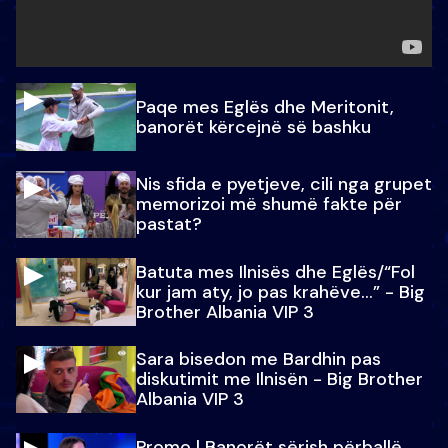
Paqe mes Eglës dhe Meritonit,
banorët kërcejnë së bashku
Nis sfida e pyetjeve, cili nga grupet
memorizoi më shumë fakte për
pastat?
Batuta mes Ilnisës dhe Eglës/“Fol
kur jam aty, jo pas krahëve…” - Big
Brother Albania VIP 3
Sara bisedon me Bardhin pas
diskutimit me Ilnisën - Big Brother
Albania VIP 3
Promo l Banorët sërish përballë