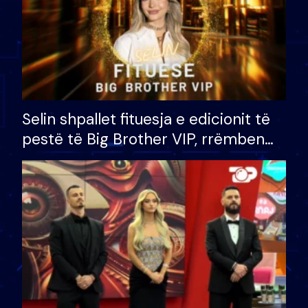
Selin shpallet fituesja e edicionit të
pestë të Big Brother VIP, rrëmben
çmimin e madh prej 100 mijë eurosh