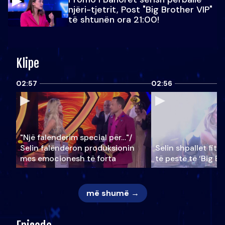
njëri-tjetrit, Post "Big Brother VIP"
të shtunën ora 21:00!
Klipe
02:57
02:56
"Një falenderim special për…"/
Selin falënderon produksionin
Selin shpallet fitu
mes emocionesh të forta
të pestë të ‘Big Br
më shumë →