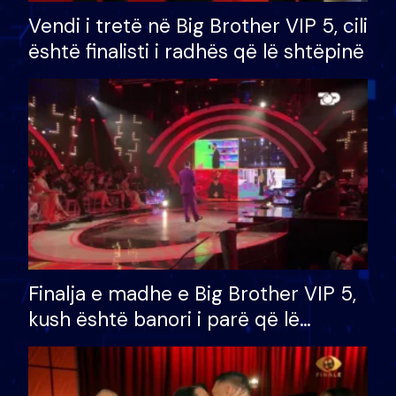
Vendi i tretë në Big Brother VIP 5, cili
është finalisti i radhës që lë shtëpinë
Finalja e madhe e Big Brother VIP 5,
kush është banori i parë që lë
shtëpinë dhe humb mundësinë për
të fituar çmimin e madh