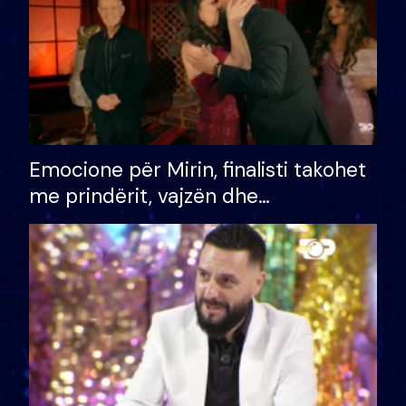
Emocione për Mirin, finalisti takohet
me prindërit, vajzën dhe
bashkëshorten: S’kemi ndonjë letër
divorci apo jo?