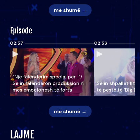
më shumë →
Episode
02:57
02:56
"Një falenderim special për…"/
Selin falënderon produksionin
Selin shpallet fitu
mes emocionesh të forta
të pestë të ‘Big Br
më shumë →
LAJME