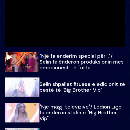
"Një falenderim special për…"/
Selin falënderon produksionin mes
emocionesh të forta
Selin shpallet fituese e edicionit të
pestë të ‘Big Brother Vip’
"Një magji televizive"/ Ledion Liço
falenderon stafin e "Big Brother
Vip"