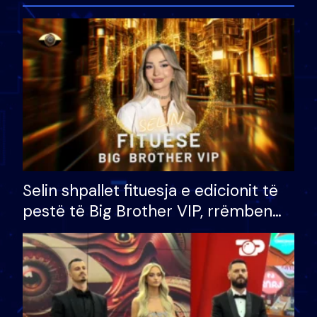
Selin shpallet fituesja e edicionit të
pestë të Big Brother VIP, rrëmben
çmimin e madh prej 100 mijë eurosh