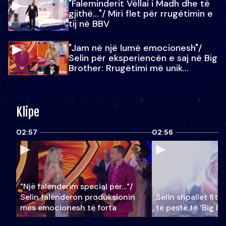
"Faleminderit Vëllai i Madh dhe të
gjithë…"/ Miri flet për rrugëtimin e
tij në BBV
"Jam në një lumë emocionesh"/
Selin për eksperiencën e saj në Big
Brother: Rrugëtimi më unik…
Klipe
02:57
02:56
"Një falenderim special për…"/
Selin falënderon produksionin
Selin shpallet fitu
mes emocionesh të forta
të pestë të ‘Big Br