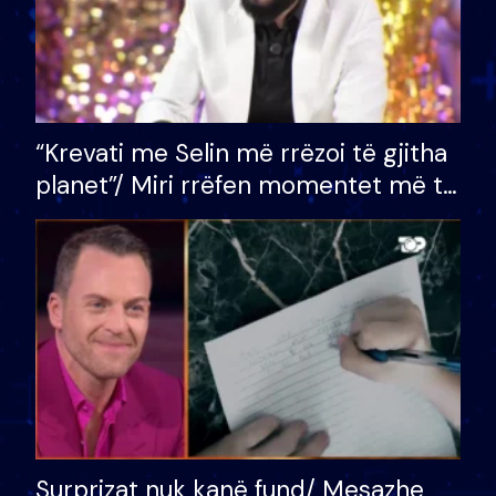
“Krevati me Selin më rrëzoi të gjitha
planet”/ Miri rrëfen momentet më të
bukura në shtëpinë e BB VIP: Do më
mungojë zilja e mëngjesit kur…
Surprizat nuk kanë fund/ Mesazhe