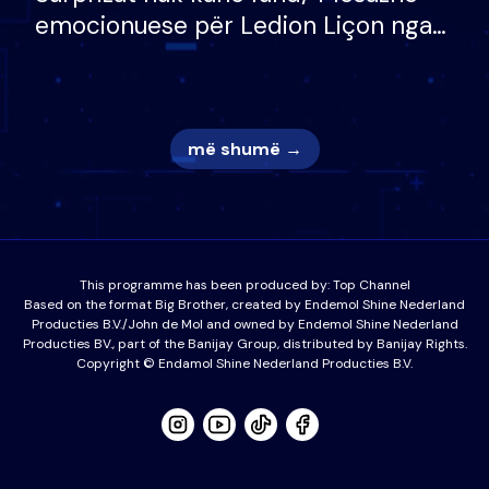
emocionuese për Ledion Liçon nga
nëna dhe fëmijët e tij, moderatori
nuk i mban dot lotët: Nuk meritoj…
më shumë →
This programme has been produced by:
Top Channel
Based on the format Big Brother, created by Endemol Shine Nederland
Producties B.V./John de Mol and owned by Endemol Shine Nederland
Producties BV., part of the Banijay Group, distributed by Banijay Rights.
Copyright © Endamol Shine Nederland Producties B.V.