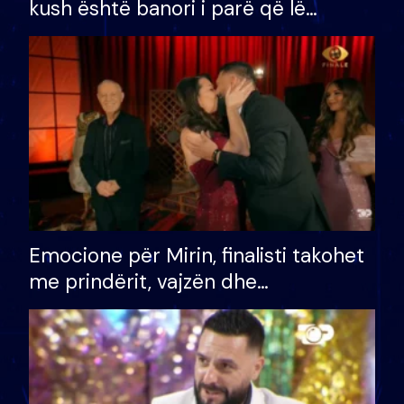
kush është banori i parë që lë
shtëpinë dhe humb mundësinë për
të fituar çmimin e madh
Emocione për Mirin, finalisti takohet
me prindërit, vajzën dhe
bashkëshorten: S’kemi ndonjë letër
divorci apo jo?